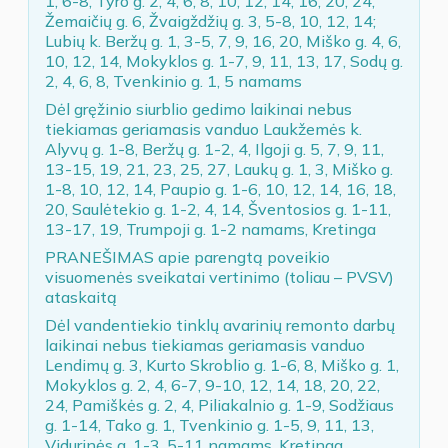
1, 6-8, Tyro g. 2, 4, 6, 8, 10, 12, 14, 16, 20, 24,
Žemaičių g. 6, Žvaigždžių g. 3, 5-8, 10, 12, 14;
Lubių k. Beržų g. 1, 3-5, 7, 9, 16, 20, Miško g. 4, 6,
10, 12, 14, Mokyklos g. 1-7, 9, 11, 13, 17, Sodų g.
2, 4, 6, 8, Tvenkinio g. 1, 5 namams
Dėl gręžinio siurblio gedimo laikinai nebus
tiekiamas geriamasis vanduo Laukžemės k.
Alyvų g. 1-8, Beržų g. 1-2, 4, Ilgoji g. 5, 7, 9, 11,
13-15, 19, 21, 23, 25, 27, Laukų g. 1, 3, Miško g.
1-8, 10, 12, 14, Paupio g. 1-6, 10, 12, 14, 16, 18,
20, Saulėtekio g. 1-2, 4, 14, Šventosios g. 1-11,
13-17, 19, Trumpoji g. 1-2 namams, Kretinga
PRANEŠIMAS apie parengtą poveikio
visuomenės sveikatai vertinimo (toliau – PVSV)
ataskaitą
Dėl vandentiekio tinklų avarinių remonto darbų
laikinai nebus tiekiamas geriamasis vanduo
Lendimų g. 3, Kurto Skroblio g. 1-6, 8, Miško g. 1,
Mokyklos g. 2, 4, 6-7, 9-10, 12, 14, 18, 20, 22,
24, Pamiškės g. 2, 4, Piliakalnio g. 1-9, Sodžiaus
g. 1-14, Tako g. 1, Tvenkinio g. 1-5, 9, 11, 13,
Vidurinės g. 1-3, 5-11 namams, Kretinga