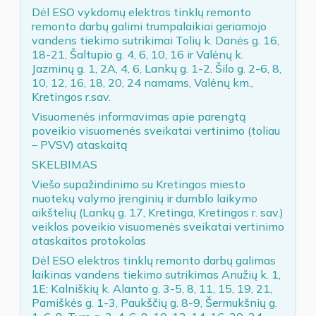
Dėl ESO vykdomų elektros tinklų remonto
remonto darbų galimi trumpalaikiai geriamojo
vandens tiekimo sutrikimai Tolių k. Danės g. 16,
18-21, Šaltupio g. 4, 6, 10, 16 ir Valėnų k.
Jazminų g. 1, 2A, 4, 6, Lankų g. 1-2, Šilo g. 2-6, 8,
10, 12, 16, 18, 20, 24 namams, Valėnų km.,
Kretingos r.sav.
Visuomenės informavimas apie parengtą
poveikio visuomenės sveikatai vertinimo (toliau
– PVSV) ataskaitą
SKELBIMAS
Viešo supažindinimo su Kretingos miesto
nuotekų valymo įrenginių ir dumblo laikymo
aikštelių (Lankų g. 17, Kretinga, Kretingos r. sav.)
veiklos poveikio visuomenės sveikatai vertinimo
ataskaitos protokolas
Dėl ESO elektros tinklų remonto darbų galimas
laikinas vandens tiekimo sutrikimas Anužių k. 1,
1E; Kalniškių k. Alanto g. 3-5, 8, 11, 15, 19, 21,
Pamiškės g. 1-3, Paukščių g. 8-9, Šermukšnių g.