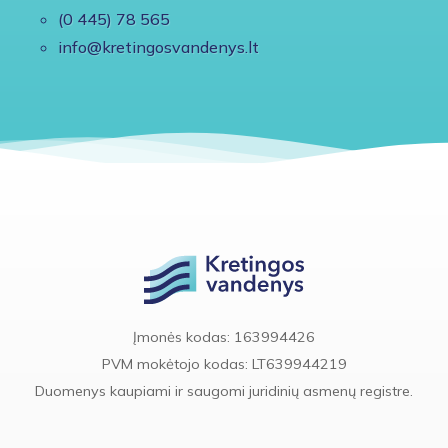
(0 445) 78 565
info@kretingosvandenys.lt
Įmonės kodas: 163994426
PVM mokėtojo kodas: LT639944219
Duomenys kaupiami ir saugomi juridinių asmenų registre.