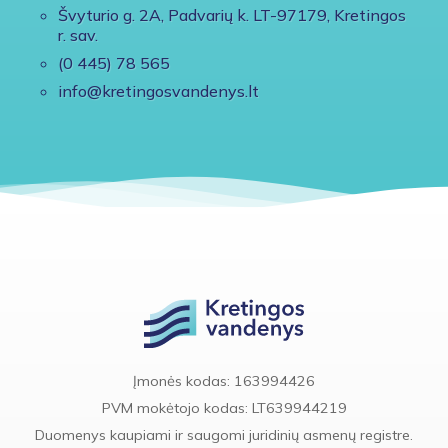
Švyturio g. 2A, Padvarių k. LT-97179, Kretingos
r. sav.
(0 445) 78 565
info@kretingosvandenys.lt
Įmonės kodas: 163994426
PVM mokėtojo kodas: LT639944219
Duomenys kaupiami ir saugomi juridinių asmenų registre.