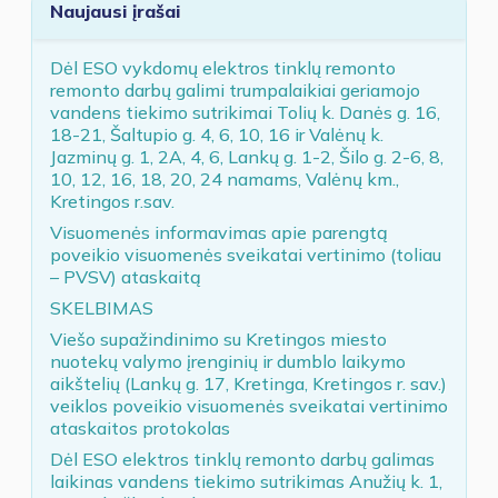
Naujausi įrašai
Dėl ESO vykdomų elektros tinklų remonto
remonto darbų galimi trumpalaikiai geriamojo
vandens tiekimo sutrikimai Tolių k. Danės g. 16,
18-21, Šaltupio g. 4, 6, 10, 16 ir Valėnų k.
Jazminų g. 1, 2A, 4, 6, Lankų g. 1-2, Šilo g. 2-6, 8,
10, 12, 16, 18, 20, 24 namams, Valėnų km.,
Kretingos r.sav.
Visuomenės informavimas apie parengtą
poveikio visuomenės sveikatai vertinimo (toliau
– PVSV) ataskaitą
SKELBIMAS
Viešo supažindinimo su Kretingos miesto
nuotekų valymo įrenginių ir dumblo laikymo
aikštelių (Lankų g. 17, Kretinga, Kretingos r. sav.)
veiklos poveikio visuomenės sveikatai vertinimo
ataskaitos protokolas
Dėl ESO elektros tinklų remonto darbų galimas
laikinas vandens tiekimo sutrikimas Anužių k. 1,