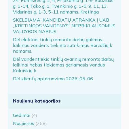
24, Pamiškės g. 2, 4, Piliakalnio g. 1-9, Sodžiaus
g. 1-14, Tako g. 1, Tvenkinio g. 1-5, 9, 11, 13,
Vidurinės g. 1-3, 5-11 namams, Kretinga
SKELBIAMA KANDIDATŲ ATRANKA Į UAB
„KRETINGOS VANDENYS” NEPRIKLAUSOMUS
VALDYBOS NARIUS
Dėl elektros tinklų remonto darbų galimas
laikinas vandens tiekimo sutrikimas Barzdžių k.
namams.
Dėl vandentiekio tinklų avarinių remonto darbų
laikinai nebus tiekiamas geriamasis vanduo
Kalniškių k.
Dėl klientų aptarnavimo 2026-05-06
Naujienų kategorijos
Gedimai
(4)
Naujienos
(268)