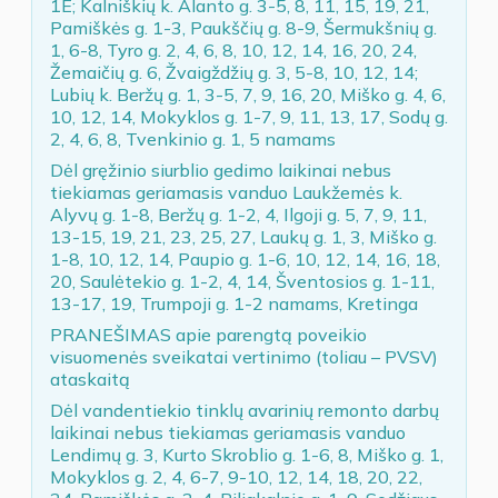
1E; Kalniškių k. Alanto g. 3-5, 8, 11, 15, 19, 21,
Pamiškės g. 1-3, Paukščių g. 8-9, Šermukšnių g.
1, 6-8, Tyro g. 2, 4, 6, 8, 10, 12, 14, 16, 20, 24,
Žemaičių g. 6, Žvaigždžių g. 3, 5-8, 10, 12, 14;
Lubių k. Beržų g. 1, 3-5, 7, 9, 16, 20, Miško g. 4, 6,
10, 12, 14, Mokyklos g. 1-7, 9, 11, 13, 17, Sodų g.
2, 4, 6, 8, Tvenkinio g. 1, 5 namams
Dėl gręžinio siurblio gedimo laikinai nebus
tiekiamas geriamasis vanduo Laukžemės k.
Alyvų g. 1-8, Beržų g. 1-2, 4, Ilgoji g. 5, 7, 9, 11,
13-15, 19, 21, 23, 25, 27, Laukų g. 1, 3, Miško g.
1-8, 10, 12, 14, Paupio g. 1-6, 10, 12, 14, 16, 18,
20, Saulėtekio g. 1-2, 4, 14, Šventosios g. 1-11,
13-17, 19, Trumpoji g. 1-2 namams, Kretinga
PRANEŠIMAS apie parengtą poveikio
visuomenės sveikatai vertinimo (toliau – PVSV)
ataskaitą
Dėl vandentiekio tinklų avarinių remonto darbų
laikinai nebus tiekiamas geriamasis vanduo
Lendimų g. 3, Kurto Skroblio g. 1-6, 8, Miško g. 1,
Mokyklos g. 2, 4, 6-7, 9-10, 12, 14, 18, 20, 22,