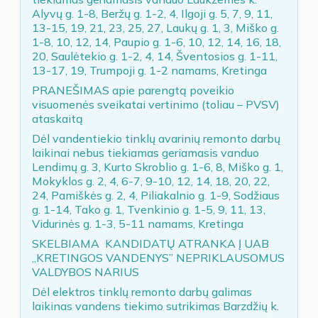
Alyvų g. 1-8, Beržų g. 1-2, 4, Ilgoji g. 5, 7, 9, 11,
13-15, 19, 21, 23, 25, 27, Laukų g. 1, 3, Miško g.
1-8, 10, 12, 14, Paupio g. 1-6, 10, 12, 14, 16, 18,
20, Saulėtekio g. 1-2, 4, 14, Šventosios g. 1-11,
13-17, 19, Trumpoji g. 1-2 namams, Kretinga
PRANEŠIMAS apie parengtą poveikio
visuomenės sveikatai vertinimo (toliau – PVSV)
ataskaitą
Dėl vandentiekio tinklų avarinių remonto darbų
laikinai nebus tiekiamas geriamasis vanduo
Lendimų g. 3, Kurto Skroblio g. 1-6, 8, Miško g. 1,
Mokyklos g. 2, 4, 6-7, 9-10, 12, 14, 18, 20, 22,
24, Pamiškės g. 2, 4, Piliakalnio g. 1-9, Sodžiaus
g. 1-14, Tako g. 1, Tvenkinio g. 1-5, 9, 11, 13,
Vidurinės g. 1-3, 5-11 namams, Kretinga
SKELBIAMA KANDIDATŲ ATRANKA Į UAB
„KRETINGOS VANDENYS” NEPRIKLAUSOMUS
VALDYBOS NARIUS
Dėl elektros tinklų remonto darbų galimas
laikinas vandens tiekimo sutrikimas Barzdžių k.