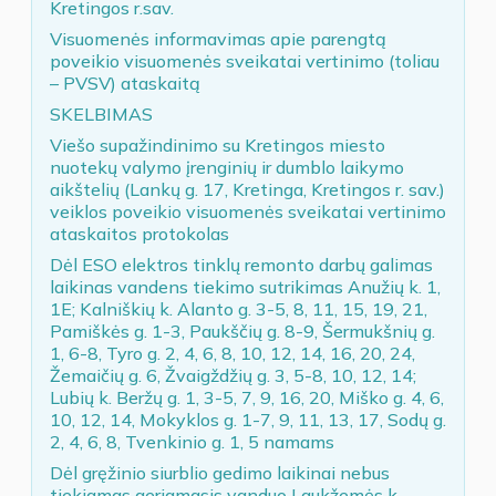
Kretingos r.sav.
Visuomenės informavimas apie parengtą
poveikio visuomenės sveikatai vertinimo (toliau
– PVSV) ataskaitą
SKELBIMAS
Viešo supažindinimo su Kretingos miesto
nuotekų valymo įrenginių ir dumblo laikymo
aikštelių (Lankų g. 17, Kretinga, Kretingos r. sav.)
veiklos poveikio visuomenės sveikatai vertinimo
ataskaitos protokolas
Dėl ESO elektros tinklų remonto darbų galimas
laikinas vandens tiekimo sutrikimas Anužių k. 1,
1E; Kalniškių k. Alanto g. 3-5, 8, 11, 15, 19, 21,
Pamiškės g. 1-3, Paukščių g. 8-9, Šermukšnių g.
1, 6-8, Tyro g. 2, 4, 6, 8, 10, 12, 14, 16, 20, 24,
Žemaičių g. 6, Žvaigždžių g. 3, 5-8, 10, 12, 14;
Lubių k. Beržų g. 1, 3-5, 7, 9, 16, 20, Miško g. 4, 6,
10, 12, 14, Mokyklos g. 1-7, 9, 11, 13, 17, Sodų g.
2, 4, 6, 8, Tvenkinio g. 1, 5 namams
Dėl gręžinio siurblio gedimo laikinai nebus
tiekiamas geriamasis vanduo Laukžemės k.