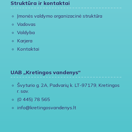
Struktūra ir kontaktai
Įmonės valdymo organizacinė struktūra
Vadovas
Valdyba
Karjera
Kontaktai
UAB „Kretingos vandenys“
Švyturio g. 2A, Padvarių k. LT-97179, Kretingos
r. sav.
(0 445) 78 565
info@kretingosvandenys.lt