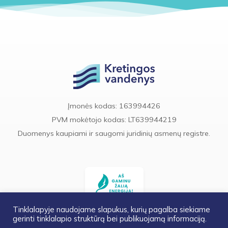
Įmonės kodas: 163994426
PVM mokėtojo kodas: LT639944219
Duomenys kaupiami ir saugomi juridinių asmenų registre.
Tinklalapyje naudojame slapukus, kurių pagalba siekiame
gerinti tinklalapio struktūrą bei publikuojamą informaciją.