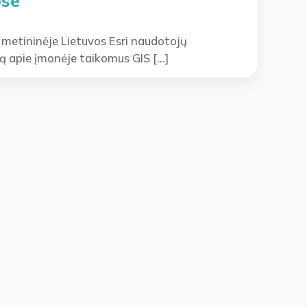
ose
metininėje Lietuvos Esri naudotojų
ą apie įmonėje taikomus GIS […]