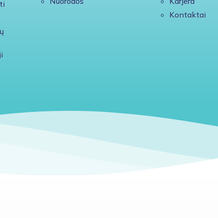
Nuorodos
Karjera
ti
Kontaktai
ų
i