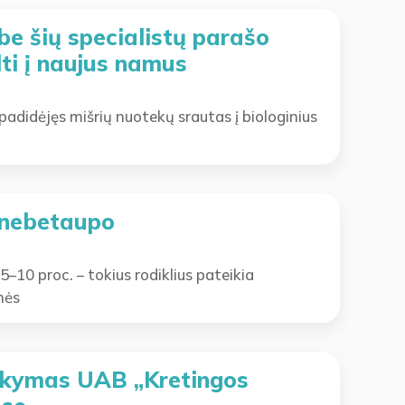
 be šių specialistų parašo
elti į naujus namus
 padidėjęs mišrių nuotekų srautas į biologinius
i nebetaupo
–10 proc. – tokius rodiklius pateikia
nės
aikymas UAB „Kretingos