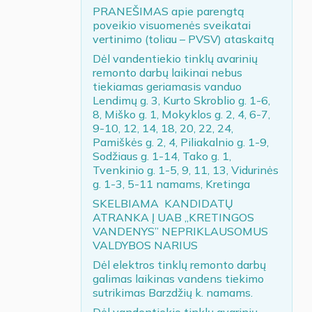
PRANEŠIMAS apie parengtą
poveikio visuomenės sveikatai
vertinimo (toliau – PVSV) ataskaitą
Dėl vandentiekio tinklų avarinių
remonto darbų laikinai nebus
tiekiamas geriamasis vanduo
Lendimų g. 3, Kurto Skroblio g. 1-6,
8, Miško g. 1, Mokyklos g. 2, 4, 6-7,
9-10, 12, 14, 18, 20, 22, 24,
Pamiškės g. 2, 4, Piliakalnio g. 1-9,
Sodžiaus g. 1-14, Tako g. 1,
Tvenkinio g. 1-5, 9, 11, 13, Vidurinės
g. 1-3, 5-11 namams, Kretinga
SKELBIAMA KANDIDATŲ
ATRANKA Į UAB „KRETINGOS
VANDENYS” NEPRIKLAUSOMUS
VALDYBOS NARIUS
Dėl elektros tinklų remonto darbų
galimas laikinas vandens tiekimo
sutrikimas Barzdžių k. namams.
Dėl vandentiekio tinklų avarinių