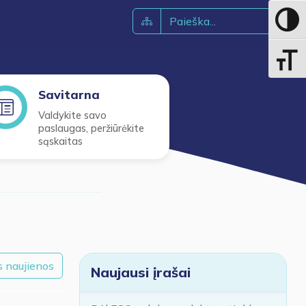
Toggle 
Toggle 
Savitarna
Valdykite savo
paslaugas, peržiūrėkite
sąskaitas
s naujienos
Naujausi įrašai