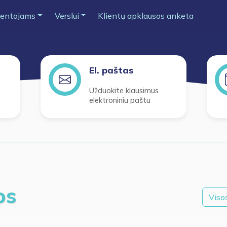
entojams
Verslui
Klientų apklausos anketa
El. paštas
Užduokite klausimus
elektroniniu paštu
os
Viso