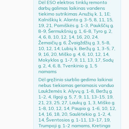
Dėl ESO elektros tinklų remonto
darbų galimas laikinas vandens
tiekimo sutrikimas Anužių k. 1, 1E;
Kalniškių k. Alanto g. 3-5, 8, 11, 15,
19, 21, Pamiškės g. 1-3, Paukščių g.
8-9, Šermukšnių g. 1, 6-8, Tyro g. 2,
4, 6, 8, 10, 12, 14, 16, 20, 24,
Žemaičių g. 6, Žvaigždžių g. 3, 5-8,
10, 12, 14; Lubių k. Beržų g. 1, 3-5, 7,
9, 16, 20, Miško g. 4, 6, 10, 12, 14,
Mokyklos g. 1-7, 9, 11, 13, 17, Sodų
g. 2, 4, 6, 8, Tvenkinio g. 1, 5
namams
Dėl gręžinio siurblio gedimo laikinai
nebus tiekiamas geriamasis vanduo
Laukžemės k. Alyvų g. 1-8, Beržų g.
1-2, 4, Ilgoji g. 5, 7, 9, 11, 13-15, 19,
21, 23, 25, 27, Laukų g. 1, 3, Miško g.
1-8, 10, 12, 14, Paupio g. 1-6, 10, 12,
14, 16, 18, 20, Saulėtekio g. 1-2, 4,
14, Šventosios g. 1-11, 13-17, 19,
Trumpoji g. 1-2 namams, Kretinga