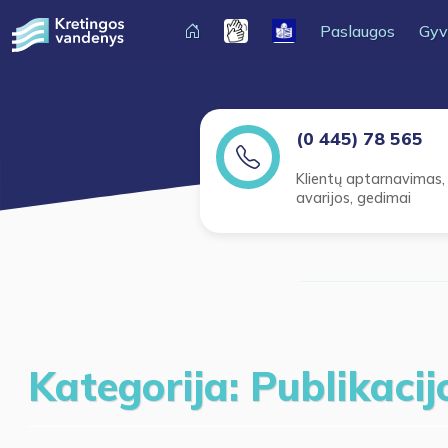
Paslaugos
Gyv
(0 445) 78 565
Klientų aptarnavimas,
avarijos, gedimai
Kategorija: Publikacij