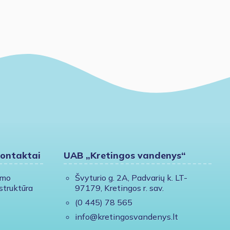
kontaktai
UAB „Kretingos vandenys“
ymo
Švyturio g. 2A, Padvarių k. LT-
struktūra
97179, Kretingos r. sav.
(0 445) 78 565
info@kretingosvandenys.lt