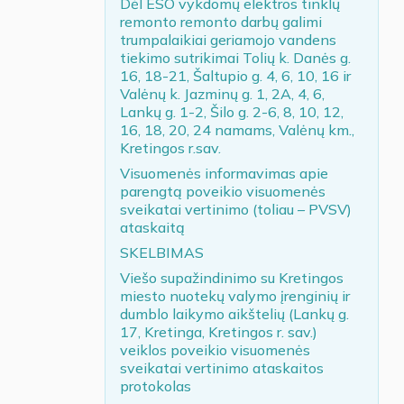
Dėl ESO vykdomų elektros tinklų
remonto remonto darbų galimi
trumpalaikiai geriamojo vandens
tiekimo sutrikimai Tolių k. Danės g.
16, 18-21, Šaltupio g. 4, 6, 10, 16 ir
Valėnų k. Jazminų g. 1, 2A, 4, 6,
Lankų g. 1-2, Šilo g. 2-6, 8, 10, 12,
16, 18, 20, 24 namams, Valėnų km.,
Kretingos r.sav.
Visuomenės informavimas apie
parengtą poveikio visuomenės
sveikatai vertinimo (toliau – PVSV)
ataskaitą
SKELBIMAS
Viešo supažindinimo su Kretingos
miesto nuotekų valymo įrenginių ir
dumblo laikymo aikštelių (Lankų g.
17, Kretinga, Kretingos r. sav.)
veiklos poveikio visuomenės
sveikatai vertinimo ataskaitos
protokolas