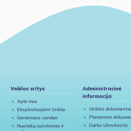
Veiklos sritys
Administracinė
informacija
Apie mus
Veiklos dokumenta
Eksploatuojami tinklai
Planavimo dokume
Geriamasis vanduo
Darbo užmokestis
Nuotekų surinkimas ir