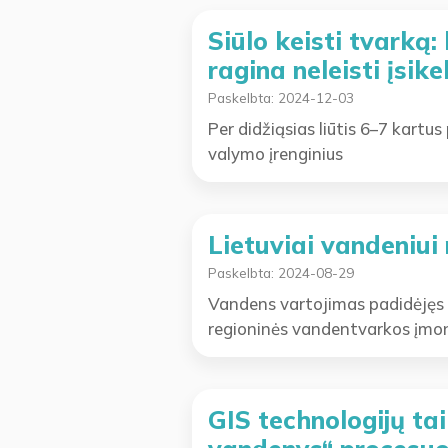
Siūlo keisti tvarką:
ragina neleisti įsik
Paskelbta:
2024-12-03
Per didžiąsias liūtis 6–7 kartus
valymo įrenginius
Lietuviai vandeniu
Paskelbta:
2024-08-29
Vandens vartojimas padidėjęs 5
regioninės vandentvarkos įmo
GIS technologijų t