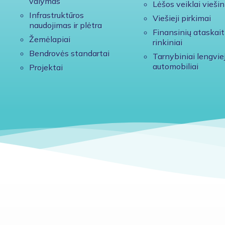
valymas
Lėšos veiklai viešin
Infrastruktūros
Viešieji pirkimai
naudojimas ir plėtra
Finansinių ataskait
Žemėlapiai
rinkiniai
Bendrovės standartai
Tarnybiniai lengviej
automobiliai
Projektai