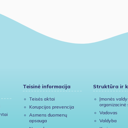
Teisinė informacija
Struktūra ir 
Teisės aktai
Įmonės vald
organizacinė 
i
Korupcijos prevencija
Vadovas
ntai
Asmens duomenų
apsauga
Valdyba