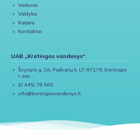
Vadovas
Valdyba
Karjera
Kontaktai
UAB „Kretingos vandenys“
Švyturio g. 2A, Padvarių k. LT-97179, Kretingos
r. sav.
(0 445) 78 565
info@kretingosvandenys.lt