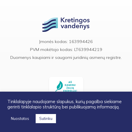
Įmonės kodas: 163994426
PVM mokėtojo kodas: LT639944219
Duomenys kaupiami ir saugomi juridinių asmenų registre.
Tinklalapyje naudojame slapukus, kurių pagalba siekiame
gerinti tinklalapio struktūrą bei publikuojamą informaciją.
© UAB „Kretingos vandenys“. Visos teisės saugomos.
Nuostatos
Sutinku