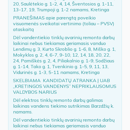
20, Saulėtekio g. 1-2, 4, 14, Šventosios g. 1-11,
13-17, 19, Trumpoji g. 1-2 namams, Kretinga
PRANEŠIMAS apie parengtą poveikio
visuomenės sveikatai vertinimo (toliau – PVSV)
ataskaitą
Dėl vandentiekio tinklų avarinių remonto darbų
laikinai nebus tiekiamas geriamasis vanduo
Lendimų g. 3, Kurto Skroblio g. 1-6, 8, Miško g. 1,
Mokyklos g. 2, 4, 6-7, 9-10, 12, 14, 18, 20, 22,
24, Pamiškės g. 2, 4, Piliakalnio g. 1-9, Sodžiaus
g. 1-14, Tako g. 1, Tvenkinio g. 1-5, 9, 11, 13,
Vidurinės g. 1-3, 5-11 namams, Kretinga
SKELBIAMA KANDIDATŲ ATRANKA Į UAB
„KRETINGOS VANDENYS” NEPRIKLAUSOMUS
VALDYBOS NARIUS
Dėl elektros tinklų remonto darbų galimas
laikinas vandens tiekimo sutrikimas Barzdžių k.
namams.
Dėl vandentiekio tinklų avarinių remonto darbų
laikinai nebus tiekiamas geriamasis vanduo