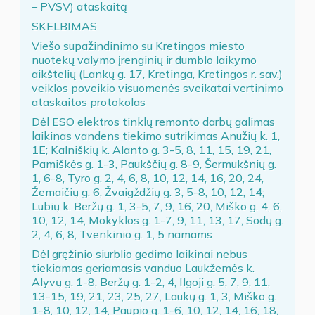
– PVSV) ataskaitą
SKELBIMAS
Viešo supažindinimo su Kretingos miesto
nuotekų valymo įrenginių ir dumblo laikymo
aikštelių (Lankų g. 17, Kretinga, Kretingos r. sav.)
veiklos poveikio visuomenės sveikatai vertinimo
ataskaitos protokolas
Dėl ESO elektros tinklų remonto darbų galimas
laikinas vandens tiekimo sutrikimas Anužių k. 1,
1E; Kalniškių k. Alanto g. 3-5, 8, 11, 15, 19, 21,
Pamiškės g. 1-3, Paukščių g. 8-9, Šermukšnių g.
1, 6-8, Tyro g. 2, 4, 6, 8, 10, 12, 14, 16, 20, 24,
Žemaičių g. 6, Žvaigždžių g. 3, 5-8, 10, 12, 14;
Lubių k. Beržų g. 1, 3-5, 7, 9, 16, 20, Miško g. 4, 6,
10, 12, 14, Mokyklos g. 1-7, 9, 11, 13, 17, Sodų g.
2, 4, 6, 8, Tvenkinio g. 1, 5 namams
Dėl gręžinio siurblio gedimo laikinai nebus
tiekiamas geriamasis vanduo Laukžemės k.
Alyvų g. 1-8, Beržų g. 1-2, 4, Ilgoji g. 5, 7, 9, 11,
13-15, 19, 21, 23, 25, 27, Laukų g. 1, 3, Miško g.
1-8, 10, 12, 14, Paupio g. 1-6, 10, 12, 14, 16, 18,