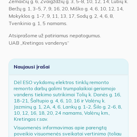
Žemaičių g. 6, Žvaigždžių g. 3, 5-8, 10, 12, 14; Lubių k.
Beržų g. 1, 3-5, 7, 9, 16, 20, Miško g. 4, 6, 10, 12, 14,
Mokyklos g. 1-7, 9, 11, 13, 17, Sodų g. 2, 4, 6, 8,
Tvenkinio g. 1, 5 namams.
Atsiprašome už patiriamus nepatogumus.
UAB „Kretingos vandenys“
Naujausi įrašai
Dėl ESO vykdomų elektros tinklų remonto
remonto darbų galimi trumpalaikiai geriamojo
vandens tiekimo sutrikimai Tolių k. Danės g. 16,
18-21, Šaltupio g. 4, 6, 10, 16 ir Valėnų k.
Jazminų g. 1, 2A, 4, 6, Lankų g. 1-2, Šilo g. 2-6, 8,
10, 12, 16, 18, 20, 24 namams, Valėnų km.,
Kretingos r.sav.
Visuomenės informavimas apie parengtą
poveikio visuomenės sveikatai vertinimo (toliau