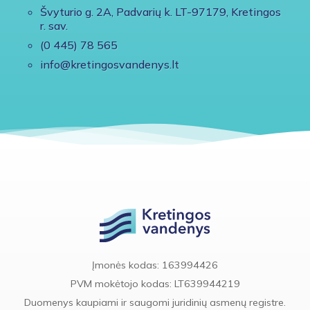
Švyturio g. 2A, Padvarių k. LT-97179, Kretingos
r. sav.
(0 445) 78 565
info@kretingosvandenys.lt
Įmonės kodas: 163994426
PVM mokėtojo kodas: LT639944219
Duomenys kaupiami ir saugomi juridinių asmenų registre.