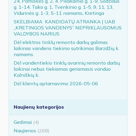
24, Pamiškės g. 2, 4, Piliakalnio g. 1-9, Sodžiaus
g. 1-14, Tako g. 1, Tvenkinio g. 1-5, 9, 11, 13,
Vidurinės g. 1-3, 5-11 namams, Kretinga
SKELBIAMA KANDIDATŲ ATRANKA Į UAB
„KRETINGOS VANDENYS” NEPRIKLAUSOMUS
VALDYBOS NARIUS
Dėl elektros tinklų remonto darbų galimas
laikinas vandens tiekimo sutrikimas Barzdžių k.
namams.
Dėl vandentiekio tinklų avarinių remonto darbų
laikinai nebus tiekiamas geriamasis vanduo
Kalniškių k.
Dėl klientų aptarnavimo 2026-05-06
Naujienų kategorijos
Gedimai
(4)
Naujienos
(268)