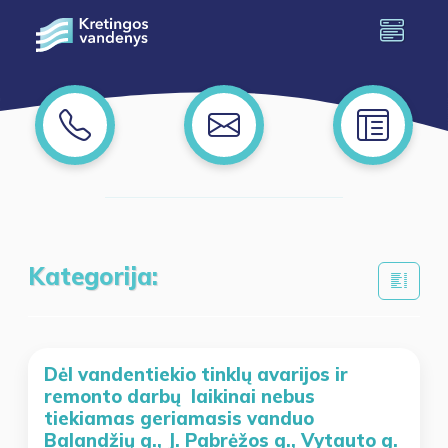
Kategorija:
Dėl vandentiekio tinklų avarijos ir
remonto darbų laikinai nebus
tiekiamas geriamasis vanduo
Balandžių g., J. Pabrėžos g., Vytauto g.