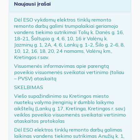
Naujausi įrašai
Dėl ESO vykdomų elektros tinklų remonto
remonto darbų galimi trumpalaikiai geriamojo
vandens tiekimo sutrikimai Tolių k. Danės g. 16,
18-21, Šaltupio g. 4, 6, 10, 16 ir Valėnų k.
Jazminų g. 1, 2A, 4, 6, Lankų g. 1-2, Šilo g. 2-6, 8,
10, 12, 16, 18, 20, 24 namams, Valėnų km.,
Kretingos r.sav.
Visuomenės informavimas apie parengtą
poveikio visuomenės sveikatai vertinimo (toliau
– PVSV) ataskaitą
SKELBIMAS
Viešo supažindinimo su Kretingos miesto
nuotekų valymo įrenginių ir dumblo laikymo
aikštelių (Lankų g. 17, Kretinga, Kretingos r. sav.)
veiklos poveikio visuomenės sveikatai vertinimo
ataskaitos protokolas
Dėl ESO elektros tinklų remonto darbų galimas
laikinas vandens tiekimo sutrikimas Anužių k. 1,