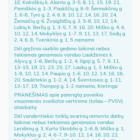
1E; Kalniškių k. Alanto g. 3-5, 8, 11, 15, 19, 21,
Pamiškės g. 1-3, Paukščių g. 8-9, Šermukšnių g.
1, 6-8, Tyro g. 2, 4, 6, 8, 10, 12, 14, 16, 20, 24,
Žemaičių g. 6, Žvaigždžių g. 3, 5-8, 10, 12, 14;
Lubių k. Beržų g. 1, 3-5, 7, 9, 16, 20, Miško g. 4, 6,
10, 12, 14, Mokyklos g. 1-7, 9, 11, 13, 17, Sodų g.
2, 4, 6, 8, Tvenkinio g. 1, 5 namams
Dėl gręžinio siurblio gedimo laikinai nebus
tiekiamas geriamasis vanduo Laukžemės k.
Alyvų g. 1-8, Beržų g. 1-2, 4, Ilgoji g. 5, 7, 9, 11,
13-15, 19, 21, 23, 25, 27, Laukų g. 1, 3, Miško g.
1-8, 10, 12, 14, Paupio g. 1-6, 10, 12, 14, 16, 18,
20, Saulėtekio g. 1-2, 4, 14, Šventosios g. 1-11,
13-17, 19, Trumpoji g. 1-2 namams, Kretinga
PRANEŠIMAS apie parengtą poveikio
visuomenės sveikatai vertinimo (toliau – PVSV)
ataskaitą
Dėl vandentiekio tinklų avarinių remonto darbų
laikinai nebus tiekiamas geriamasis vanduo
Lendimų g. 3, Kurto Skroblio g. 1-6, 8, Miško g. 1,
Mokyklos g. 2, 4, 6-7, 9-10, 12, 14, 18, 20, 22,