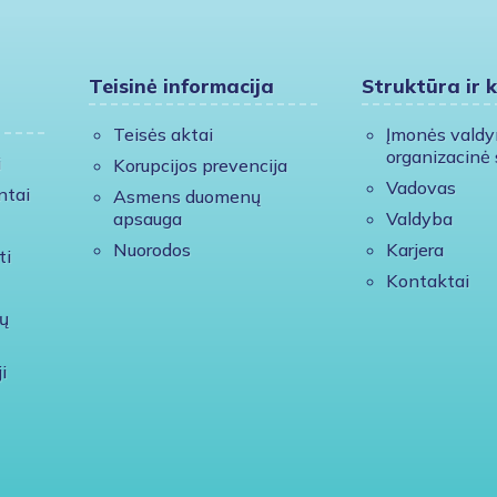
Teisinė informacija
Struktūra ir 
Teisės aktai
Įmonės vald
organizacinė 
i
Korupcijos prevencija
Vadovas
ntai
Asmens duomenų
apsauga
Valdyba
Nuorodos
Karjera
ti
Kontaktai
ų
i