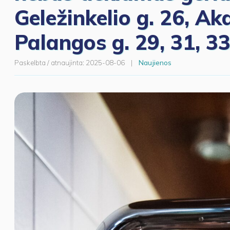
Geležinkelio g. 26, Akac
Palangos g. 29, 31, 33
Paskelbta / atnaujinta:
2025-08-06
|
Naujienos