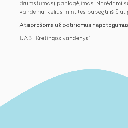
drumstumas) pablogėjimas. Norėdami sum
vandeniui kelias minutes pabėgti iš čiau
Atsiprašome už patiriamus nepatogumus
UAB „Kretingos vandenys“