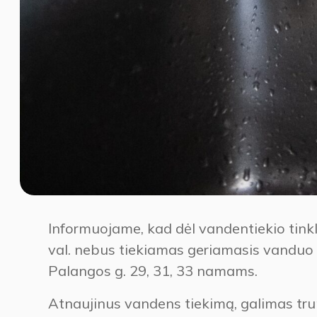
Informuojame, kad dėl vandentiekio tink
val. nebus tiekiamas geriamasis vanduo Uos
Palangos g. 29, 31, 33 namams.
Atnaujinus vandens tiekimą, galimas tru