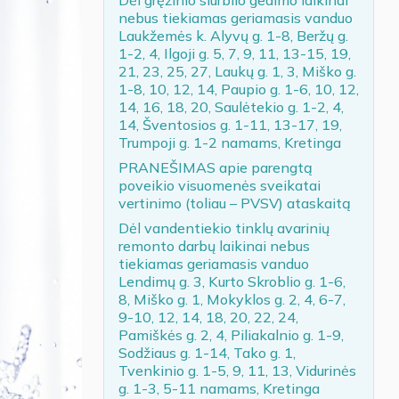
nebus tiekiamas geriamasis vanduo
Laukžemės k. Alyvų g. 1-8, Beržų g.
1-2, 4, Ilgoji g. 5, 7, 9, 11, 13-15, 19,
21, 23, 25, 27, Laukų g. 1, 3, Miško g.
1-8, 10, 12, 14, Paupio g. 1-6, 10, 12,
14, 16, 18, 20, Saulėtekio g. 1-2, 4,
14, Šventosios g. 1-11, 13-17, 19,
Trumpoji g. 1-2 namams, Kretinga
PRANEŠIMAS apie parengtą
poveikio visuomenės sveikatai
vertinimo (toliau – PVSV) ataskaitą
Dėl vandentiekio tinklų avarinių
remonto darbų laikinai nebus
tiekiamas geriamasis vanduo
Lendimų g. 3, Kurto Skroblio g. 1-6,
8, Miško g. 1, Mokyklos g. 2, 4, 6-7,
9-10, 12, 14, 18, 20, 22, 24,
Pamiškės g. 2, 4, Piliakalnio g. 1-9,
Sodžiaus g. 1-14, Tako g. 1,
Tvenkinio g. 1-5, 9, 11, 13, Vidurinės
g. 1-3, 5-11 namams, Kretinga