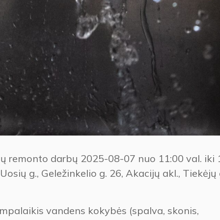
lų remonto darbų 2025-08-07 nuo 11:00 val. iki 
ių g., Geležinkelio g. 26, Akacijų akl., Tiekėjų g
mpalaikis vandens kokybės (spalva, skonis,