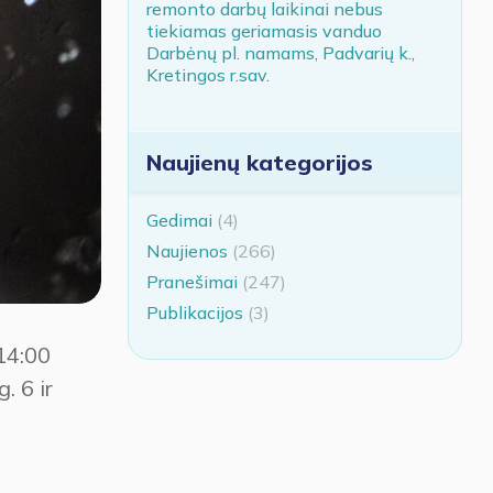
remonto darbų laikinai nebus
tiekiamas geriamasis vanduo
Darbėnų pl. namams, Padvarių k.,
Kretingos r.sav.
Naujienų kategorijos
Gedimai
(4)
Naujienos
(266)
Pranešimai
(247)
Publikacijos
(3)
14:00
. 6 ir