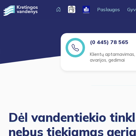
Paslaugos
Gyv
(0 445) 78 565
Klientų aptarnavimas,
avarijos, gedimai
Dėl vandentiekio tink
nebus tiekiamas geri