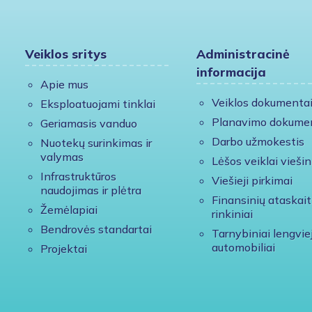
Veiklos sritys
Administracinė
informacija
Apie mus
Veiklos dokumenta
Eksploatuojami tinklai
Planavimo dokume
Geriamasis vanduo
Darbo užmokestis
Nuotekų surinkimas ir
valymas
Lėšos veiklai viešin
Infrastruktūros
Viešieji pirkimai
naudojimas ir plėtra
Finansinių ataskait
Žemėlapiai
rinkiniai
Bendrovės standartai
Tarnybiniai lengviej
automobiliai
Projektai