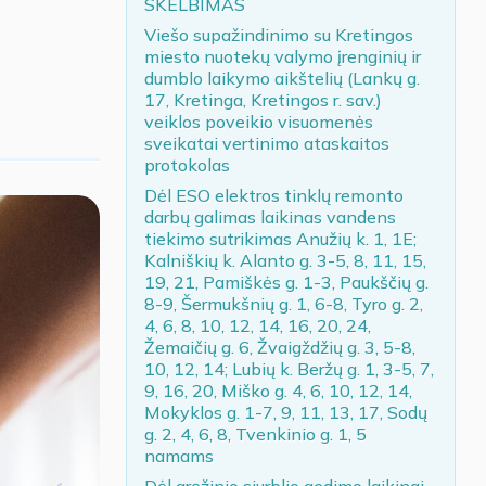
SKELBIMAS
Viešo supažindinimo su Kretingos
miesto nuotekų valymo įrenginių ir
dumblo laikymo aikštelių (Lankų g.
17, Kretinga, Kretingos r. sav.)
veiklos poveikio visuomenės
sveikatai vertinimo ataskaitos
protokolas
Dėl ESO elektros tinklų remonto
darbų galimas laikinas vandens
tiekimo sutrikimas Anužių k. 1, 1E;
Kalniškių k. Alanto g. 3-5, 8, 11, 15,
19, 21, Pamiškės g. 1-3, Paukščių g.
8-9, Šermukšnių g. 1, 6-8, Tyro g. 2,
4, 6, 8, 10, 12, 14, 16, 20, 24,
Žemaičių g. 6, Žvaigždžių g. 3, 5-8,
10, 12, 14; Lubių k. Beržų g. 1, 3-5, 7,
9, 16, 20, Miško g. 4, 6, 10, 12, 14,
Mokyklos g. 1-7, 9, 11, 13, 17, Sodų
g. 2, 4, 6, 8, Tvenkinio g. 1, 5
namams
Dėl gręžinio siurblio gedimo laikinai