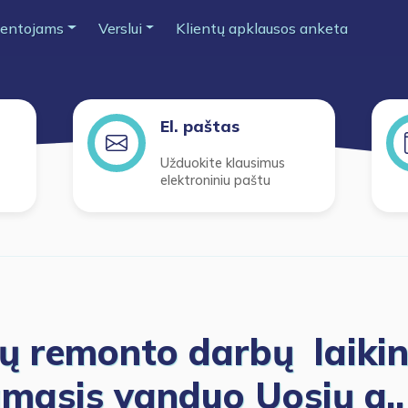
entojams
Verslui
Klientų apklausos anketa
El. paštas
Užduokite klausimus
elektroniniu paštu
lų remonto darbų laikin
amasis vanduo Uosių g.,