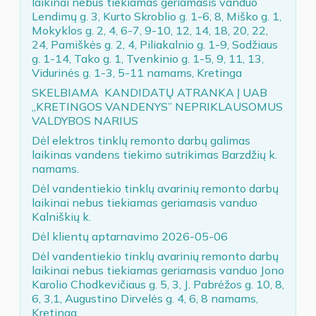
laikinai nebus tiekiamas geriamasis vanduo
Lendimų g. 3, Kurto Skroblio g. 1-6, 8, Miško g. 1,
Mokyklos g. 2, 4, 6-7, 9-10, 12, 14, 18, 20, 22,
24, Pamiškės g. 2, 4, Piliakalnio g. 1-9, Sodžiaus
g. 1-14, Tako g. 1, Tvenkinio g. 1-5, 9, 11, 13,
Vidurinės g. 1-3, 5-11 namams, Kretinga
SKELBIAMA KANDIDATŲ ATRANKA Į UAB
„KRETINGOS VANDENYS” NEPRIKLAUSOMUS
VALDYBOS NARIUS
Dėl elektros tinklų remonto darbų galimas
laikinas vandens tiekimo sutrikimas Barzdžių k.
namams.
Dėl vandentiekio tinklų avarinių remonto darbų
laikinai nebus tiekiamas geriamasis vanduo
Kalniškių k.
Dėl klientų aptarnavimo 2026-05-06
Dėl vandentiekio tinklų avarinių remonto darbų
laikinai nebus tiekiamas geriamasis vanduo Jono
Karolio Chodkevičiaus g. 5, 3, J. Pabrėžos g. 10, 8,
6, 3,1, Augustino Dirvelės g. 4, 6, 8 namams,
Kretinga