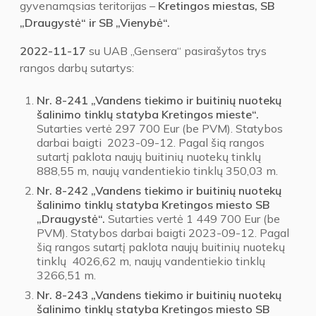
gyvenamąsias teritorijas –
Kretingos miestas, SB
„Draugystė“ ir SB „Vienybė“.
2022-11-17
su UAB „Gensera“ pasirašytos trys
rangos darbų sutartys:
Nr. 8-241 „Vandens tiekimo ir buitinių nuotekų
šalinimo tinklų statyba Kretingos mieste“.
Sutarties vertė 297 700 Eur (be PVM). Statybos
darbai baigti 2023-09-12. Pagal šią rangos
sutartį paklota naujų buitinių nuotekų tinklų
888,55 m, naujų vandentiekio tinklų 350,03 m.
Nr. 8-242 „Vandens tiekimo ir buitinių nuotekų
šalinimo tinklų statyba Kretingos miesto SB
„Draugystė“.
Sutarties vertė 1 449 700 Eur (be
PVM). Statybos darbai baigti 2023-09-12. Pagal
šią rangos sutartį paklota naujų buitinių nuotekų
tinklų 4026,62 m, naujų vandentiekio tinklų
3266,51 m.
Nr. 8-243 „Vandens tiekimo ir buitinių nuotekų
šalinimo tinklų statyba Kretingos miesto SB