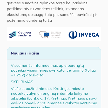
gatvėse sumažins aplinkos taršą bei padidins
patikimą atvirų vandens telkinių ir vandens
ekosistemų apsaugą, taip pat sumažės paviršinių ir
požeminių vandenų tarša.
Naujausi įrašai
Visuomenės informavimas apie parengtą
poveikio visuomenės sveikatai vertinimo (toliau
– PVSV) ataskaitą
SKELBIMAS
Viešo supažindinimo su Kretingos miesto
nuotekų valymo įrenginių ir dumblo laikymo
aikštelių (Lankų g. 17, Kretinga, Kretingos r. sav.)
veiklos poveikio visuomenės sveikatai vertinimo
ataskaitos protokolas