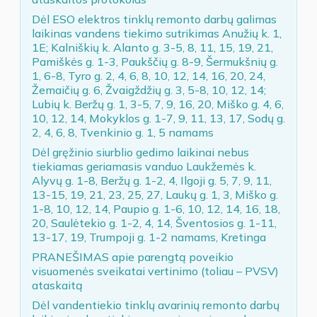
Dėl ESO elektros tinklų remonto darbų galimas
laikinas vandens tiekimo sutrikimas Anužių k. 1,
1E; Kalniškių k. Alanto g. 3-5, 8, 11, 15, 19, 21,
Pamiškės g. 1-3, Paukščių g. 8-9, Šermukšnių g.
1, 6-8, Tyro g. 2, 4, 6, 8, 10, 12, 14, 16, 20, 24,
Žemaičių g. 6, Žvaigždžių g. 3, 5-8, 10, 12, 14;
Lubių k. Beržų g. 1, 3-5, 7, 9, 16, 20, Miško g. 4, 6,
10, 12, 14, Mokyklos g. 1-7, 9, 11, 13, 17, Sodų g.
2, 4, 6, 8, Tvenkinio g. 1, 5 namams
Dėl gręžinio siurblio gedimo laikinai nebus
tiekiamas geriamasis vanduo Laukžemės k.
Alyvų g. 1-8, Beržų g. 1-2, 4, Ilgoji g. 5, 7, 9, 11,
13-15, 19, 21, 23, 25, 27, Laukų g. 1, 3, Miško g.
1-8, 10, 12, 14, Paupio g. 1-6, 10, 12, 14, 16, 18,
20, Saulėtekio g. 1-2, 4, 14, Šventosios g. 1-11,
13-17, 19, Trumpoji g. 1-2 namams, Kretinga
PRANEŠIMAS apie parengtą poveikio
visuomenės sveikatai vertinimo (toliau – PVSV)
ataskaitą
Dėl vandentiekio tinklų avarinių remonto darbų