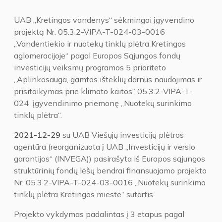
UAB „Kretingos vandenys“ sėkmingai įgyvendino
projektą Nr. 05.3.2-VIPA-T-024-03-0016
„Vandentiekio ir nuotekų tinklų plėtra Kretingos
aglomeracijoje“ pagal Europos Sąjungos fondų
investicijų veiksmų programos 5 prioriteto
,,Aplinkosauga, gamtos išteklių darnus naudojimas ir
prisitaikymas prie klimato kaitos“ 05.3.2-VIPA-T-
024 įgyvendinimo priemonę ,,Nuotekų surinkimo
tinklų plėtra“.
2021-12-29
su UAB Viešųjų investicijų plėtros
agentūra (reorganizuota į UAB „Investicijų ir verslo
garantijos“ (INVEGA)) pasirašyta iš Europos sąjungos
struktūrinių fondų lėšų bendrai finansuojamo projekto
Nr. 05.3.2-VIPA-T-024-03-0016 „Nuotekų surinkimo
tinklų plėtra Kretingos mieste“ sutartis.
Projekto vykdymas padalintas į 3 etapus pagal