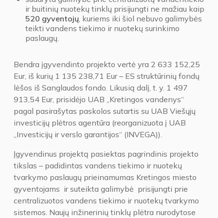
ir buitinių nuotekų tinklų prisijungti ne mažiau kaip
520 gyventojų
, kuriems iki šiol nebuvo galimybės
teikti vandens tiekimo ir nuotekų surinkimo
paslaugų.
Bendra įgyvendinto projekto vertė yra 2 633 152,25
Eur, iš kurių 1 135 238,71 Eur – ES struktūrinių fondų
lėšos iš Sanglaudos fondo. Likusią dalį, t. y. 1 497
913,54 Eur, prisidėjo UAB „Kretingos vandenys“
pagal pasirašytas paskolos sutartis su UAB Viešųjų
investicijų plėtros agentūra (reorganizuota į UAB
„Investicijų ir verslo garantijos“ (INVEGA)).
Įgyvendinus projektą pasiektas pagrindinis projekto
tikslas – padidintas vandens tiekimo ir nuotekų
tvarkymo paslaugų prieinamumas Kretingos miesto
gyventojams ir suteikta galimybė prisijungti prie
centralizuotos vandens tiekimo ir nuotekų tvarkymo
sistemos. Naujų inžinerinių tinklų plėtra nurodytose