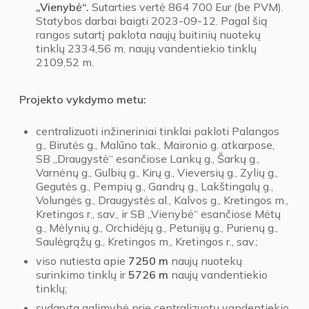
„Vienybė“.
Sutarties vertė 864 700 Eur (be PVM).
Statybos darbai baigti 2023-09-12. Pagal šią
rangos sutartį paklota naujų buitinių nuotekų
tinklų 2334,56 m, naujų vandentiekio tinklų
2109,52 m.
Projekto vykdymo metu:
centralizuoti inžineriniai tinklai pakloti Palangos
g., Birutės g., Malūno tak., Maironio g. atkarpose,
SB „Draugystė“ esančiose Lankų g., Šarkų g.,
Varnėnų g., Gulbių g., Kirų g., Vieversių g., Zylių g.,
Gegutės g., Pempių g., Gandrų g., Lakštingalų g.,
Volungės g., Draugystės al., Kalvos g., Kretingos m.,
Kretingos r., sav., ir SB „Vienybė“ esančiose Mėtų
g., Mėlynių g., Orchidėjų g., Petunijų g., Purienų g.,
Saulėgrąžų g., Kretingos m., Kretingos r., sav.;
viso nutiesta apie
7250 m
naujų nuotekų
surinkimo tinklų ir
5726 m
naujų vandentiekio
tinklų;
sudaryta galimybė prie centralizuotų vandentiekio