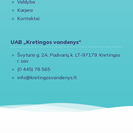
Valdyba
Karjera
Kontaktai
UAB „Kretingos vandenys“
Švyturio g. 2A, Padvarių k. LT-97179, Kretingos
r. sav.
(0 445) 78 565
info@kretingosvandenys.lt