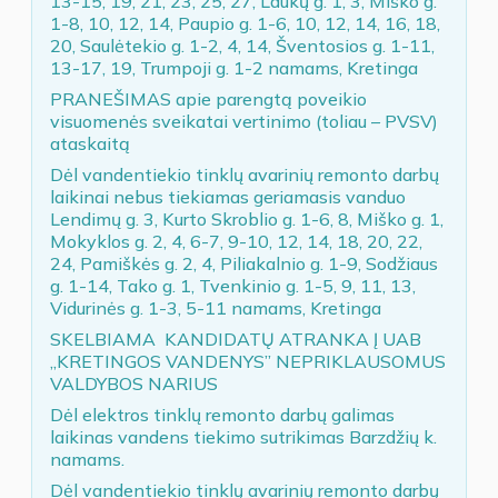
13-15, 19, 21, 23, 25, 27, Laukų g. 1, 3, Miško g.
1-8, 10, 12, 14, Paupio g. 1-6, 10, 12, 14, 16, 18,
20, Saulėtekio g. 1-2, 4, 14, Šventosios g. 1-11,
13-17, 19, Trumpoji g. 1-2 namams, Kretinga
PRANEŠIMAS apie parengtą poveikio
visuomenės sveikatai vertinimo (toliau – PVSV)
ataskaitą
Dėl vandentiekio tinklų avarinių remonto darbų
laikinai nebus tiekiamas geriamasis vanduo
Lendimų g. 3, Kurto Skroblio g. 1-6, 8, Miško g. 1,
Mokyklos g. 2, 4, 6-7, 9-10, 12, 14, 18, 20, 22,
24, Pamiškės g. 2, 4, Piliakalnio g. 1-9, Sodžiaus
g. 1-14, Tako g. 1, Tvenkinio g. 1-5, 9, 11, 13,
Vidurinės g. 1-3, 5-11 namams, Kretinga
SKELBIAMA KANDIDATŲ ATRANKA Į UAB
„KRETINGOS VANDENYS” NEPRIKLAUSOMUS
VALDYBOS NARIUS
Dėl elektros tinklų remonto darbų galimas
laikinas vandens tiekimo sutrikimas Barzdžių k.
namams.
Dėl vandentiekio tinklų avarinių remonto darbų