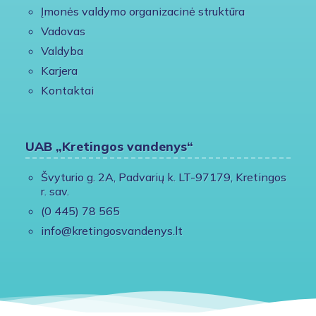
Įmonės valdymo organizacinė struktūra
Vadovas
Valdyba
Karjera
Kontaktai
UAB „Kretingos vandenys“
Švyturio g. 2A, Padvarių k. LT-97179, Kretingos
r. sav.
(0 445) 78 565
info@kretingosvandenys.lt