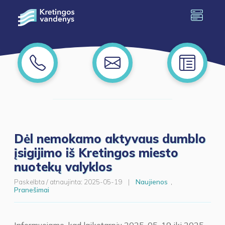
Dėl nemokamo aktyvaus dumblo
įsigijimo iš Kretingos miesto
nuotekų valyklos
Paskelbta / atnaujinta:
2025-05-19
|
Naujienos
,
Pranešimai