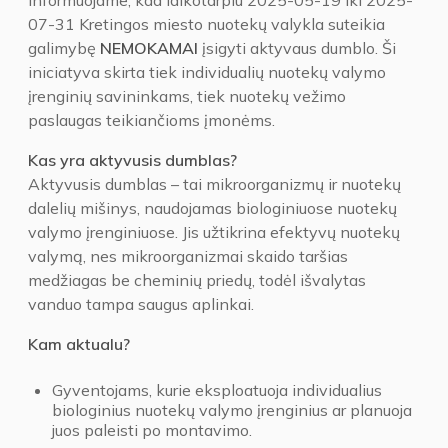
Informuojame, kad laikotarpiu 2025-05-19 iki 2025-
07-31 Kretingos miesto nuotekų valykla suteikia
galimybę
NEMOKAMAI
įsigyti aktyvaus dumblo. Ši
iniciatyva skirta tiek individualių nuotekų valymo
įrenginių savininkams, tiek nuotekų vežimo
paslaugas teikiančioms įmonėms.
Kas yra aktyvusis dumblas?
Aktyvusis dumblas – tai mikroorganizmų ir nuotekų
dalelių mišinys, naudojamas biologiniuose nuotekų
valymo įrenginiuose. Jis užtikrina efektyvų nuotekų
valymą, nes mikroorganizmai skaido taršias
medžiagas be cheminių priedų, todėl išvalytas
vanduo tampa saugus aplinkai.
Kam aktualu?
Gyventojams, kurie eksploatuoja individualius
biologinius nuotekų valymo įrenginius ar planuoja
juos paleisti po montavimo.