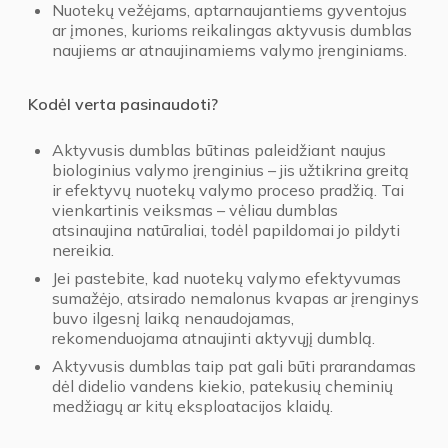
Nuotekų vežėjams, aptarnaujantiems gyventojus
ar įmones, kurioms reikalingas aktyvusis dumblas
naujiems ar atnaujinamiems valymo įrenginiams.
Kodėl verta pasinaudoti?
Aktyvusis dumblas būtinas paleidžiant naujus
biologinius valymo įrenginius – jis užtikrina greitą
ir efektyvų nuotekų valymo proceso pradžią. Tai
vienkartinis veiksmas – vėliau dumblas
atsinaujina natūraliai, todėl papildomai jo pildyti
nereikia.
Jei pastebite, kad nuotekų valymo efektyvumas
sumažėjo, atsirado nemalonus kvapas ar įrenginys
buvo ilgesnį laiką nenaudojamas,
rekomenduojama atnaujinti aktyvųjį dumblą.
Aktyvusis dumblas taip pat gali būti prarandamas
dėl didelio vandens kiekio, patekusių cheminių
medžiagų ar kitų eksploatacijos klaidų.