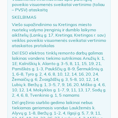
poveikio visuomenės sveikatai vertinimo (toliau
– PVSV) ataskaitą
SKELBIMAS
Viešo supažindinimo su Kretingos miesto
nuotekų valymo įrenginių ir dumblo laikymo
aikštelių (Lankų g. 17, Kretinga, Kretingos r. sav.)
veiklos poveikio visuomenės sveikatai vertinimo
ataskaitos protokolas
Dėl ESO elektros tinklų remonto darbų galimas
laikinas vandens tiekimo sutrikimas Anužių k. 1,
1E; Kalniškių k. Alanto g. 3-5, 8, 11, 15, 19, 21,
Pamiškės g. 1-3, Paukščių g. 8-9, Šermukšnių g.
1, 6-8, Tyro g. 2, 4, 6, 8, 10, 12, 14, 16, 20, 24,
Žemaičių g. 6, Žvaigždžių g. 3, 5-8, 10, 12, 14;
Lubių k. Beržų g. 1, 3-5, 7, 9, 16, 20, Miško g. 4, 6,
10, 12, 14, Mokyklos g. 1-7, 9, 11, 13, 17, Sodų g.
2, 4, 6, 8, Tvenkinio g. 1, 5 namams
Dėl gręžinio siurblio gedimo laikinai nebus
tiekiamas geriamasis vanduo Laukžemės k.
Alyvų g. 1-8, Beržų g. 1-2, 4, Ilgoji g. 5, 7, 9, 11,