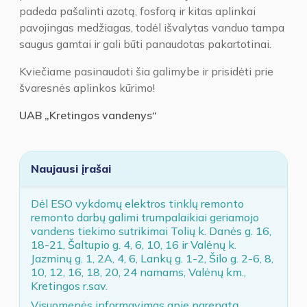
padeda pašalinti azotą, fosforą ir kitas aplinkai
pavojingas medžiagas, todėl išvalytas vanduo tampa
saugus gamtai ir gali būti panaudotas pakartotinai.
Kviečiame pasinaudoti šia galimybe ir prisidėti prie
švaresnės aplinkos kūrimo!
UAB „Kretingos vandenys“
Naujausi įrašai
Dėl ESO vykdomų elektros tinklų remonto
remonto darbų galimi trumpalaikiai geriamojo
vandens tiekimo sutrikimai Tolių k. Danės g. 16,
18-21, Šaltupio g. 4, 6, 10, 16 ir Valėnų k.
Jazminų g. 1, 2A, 4, 6, Lankų g. 1-2, Šilo g. 2-6, 8,
10, 12, 16, 18, 20, 24 namams, Valėnų km.,
Kretingos r.sav.
Visuomenės informavimas apie parengtą