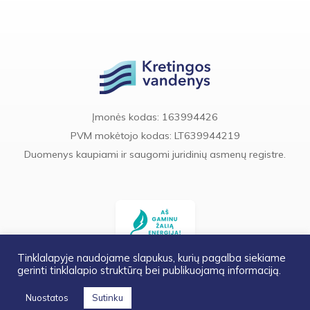
Įmonės kodas: 163994426
PVM mokėtojo kodas: LT639944219
Duomenys kaupiami ir saugomi juridinių asmenų registre.
Tinklalapyje naudojame slapukus, kurių pagalba siekiame
gerinti tinklalapio struktūrą bei publikuojamą informaciją.
© UAB „Kretingos vandenys“. Visos teisės saugomos.
Nuostatos
Sutinku