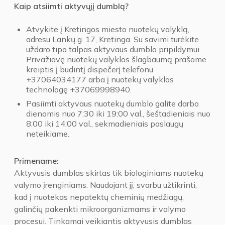
Kaip atsiimti aktyvųjį dumblą?
Atvykite į Kretingos miesto nuotekų valyklą,
adresu Lankų g. 17, Kretinga. Su savimi turėkite
uždaro tipo talpas aktyvaus dumblo pripildymui.
Privažiavę nuotekų valyklos šlagbaumą prašome
kreiptis į budintį dispečerį telefonu
+37064034177 arba į nuotekų valyklos
technologę +37069998940.
Pasiimti aktyvaus nuotekų dumblo galite darbo
dienomis nuo 7:30 iki 19:00 val., šeštadieniais nuo
8:00 iki 14:00 val., sekmadieniais paslaugų
neteikiame.
Primename:
Aktyvusis dumblas skirtas tik biologiniams nuotekų
valymo įrenginiams. Naudojant jį, svarbu užtikrinti,
kad į nuotekas nepatektų cheminių medžiagų,
galinčių pakenkti mikroorganizmams ir valymo
procesui. Tinkamai veikiantis aktyvusis dumblas