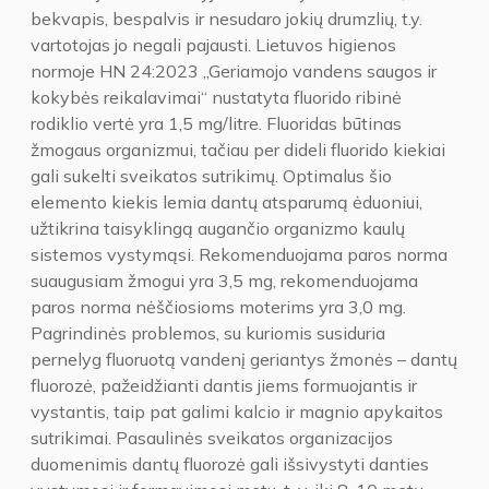
bekvapis, bespalvis ir nesudaro jokių drumzlių, t.y.
vartotojas jo negali pajausti. Lietuvos higienos
normoje HN 24:2023 „Geriamojo vandens saugos ir
kokybės reikalavimai“ nustatyta fluorido ribinė
rodiklio vertė yra 1,5 mg/litre. Fluoridas būtinas
žmogaus organizmui, tačiau per dideli fluorido kiekiai
gali sukelti sveikatos sutrikimų. Optimalus šio
elemento kiekis lemia dantų atsparumą ėduoniui,
užtikrina taisyklingą augančio organizmo kaulų
sistemos vystymąsi. Rekomenduojama paros norma
suaugusiam žmogui yra 3,5 mg, rekomenduojama
paros norma nėščiosioms moterims yra 3,0 mg.
Pagrindinės problemos, su kuriomis susiduria
pernelyg fluoruotą vandenį geriantys žmonės – dantų
fluorozė, pažeidžianti dantis jiems formuojantis ir
vystantis, taip pat galimi kalcio ir magnio apykaitos
sutrikimai. Pasaulinės sveikatos organizacijos
duomenimis dantų fluorozė gali išsivystyti danties