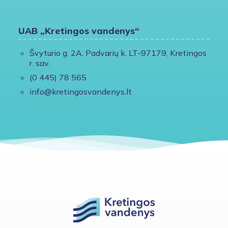
UAB „Kretingos vandenys“
Švyturio g. 2A, Padvarių k. LT-97179, Kretingos
r. sav.
(0 445) 78 565
info@kretingosvandenys.lt