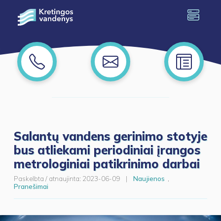
Salantų vandens gerinimo stotyje
bus atliekami periodiniai įrangos
metrologiniai patikrinimo darbai
Paskelbta / atnaujinta:
2023-06-09
|
Naujienos
,
Pranešimai