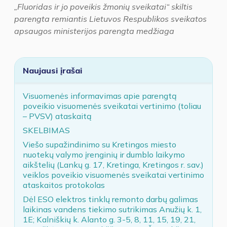
„Fluoridas ir jo poveikis žmonių sveikatai“ skiltis
parengta remiantis Lietuvos Respublikos sveikatos
apsaugos ministerijos parengta medžiaga
Naujausi įrašai
Visuomenės informavimas apie parengtą
poveikio visuomenės sveikatai vertinimo (toliau
– PVSV) ataskaitą
SKELBIMAS
Viešo supažindinimo su Kretingos miesto
nuotekų valymo įrenginių ir dumblo laikymo
aikštelių (Lankų g. 17, Kretinga, Kretingos r. sav.)
veiklos poveikio visuomenės sveikatai vertinimo
ataskaitos protokolas
Dėl ESO elektros tinklų remonto darbų galimas
laikinas vandens tiekimo sutrikimas Anužių k. 1,
1E; Kalniškių k. Alanto g. 3-5, 8, 11, 15, 19, 21,