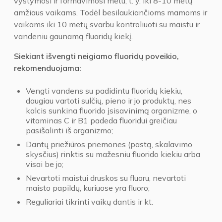
vystymosi ir formavimosi metu, t. y. iki 8-10 metų
amžiaus vaikams. Todėl besilaukiančioms mamoms ir
vaikams iki 10 metų svarbu kontroliuoti su maistu ir
vandeniu gaunamą fluoridų kiekį.
Siekiant išvengti neigiamo fluoridų poveikio,
rekomenduojama:
Vengti vandens su padidintu fluoridų kiekiu,
daugiau vartoti sulčių, pieno ir jo produktų, nes
kalcis sunkina fluorido įsisavinimą organizme, o
vitaminas C ir B1 padeda fluoridui greičiau
pasišalinti iš organizmo;
Dantų priežiūros priemones (pastą, skalavimo
skysčius) rinktis su mažesniu fluorido kiekiu arba
visai be jo;
Nevartoti maistui druskos su fluoru, nevartoti
maisto papildų, kuriuose yra fluoro;
Reguliariai tikrinti vaikų dantis ir kt.