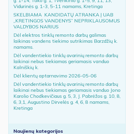
g. 1-14, Tako g. 1, Tvenkinio g. 1-5, 9, 11, 13,
Vidurinės g. 1-3, 5-11 namams, Kretinga
SKELBIAMA KANDIDATŲ ATRANKA Į UAB
„KRETINGOS VANDENYS” NEPRIKLAUSOMUS
VALDYBOS NARIUS
Dėl elektros tinklų remonto darbų galimas
laikinas vandens tiekimo sutrikimas Barzdžių k.
namams.
Dėl vandentiekio tinklų avarinių remonto darbų
laikinai nebus tiekiamas geriamasis vanduo
Kalniškių k.
Dėl klientų aptarnavimo 2026-05-06
Dėl vandentiekio tinklų avarinių remonto darbų
laikinai nebus tiekiamas geriamasis vanduo Jono
Karolio Chodkevičiaus g. 5, 3, J. Pabrėžos g. 10, 8,
6, 3,1, Augustino Dirvelės g. 4, 6, 8 namams,
Kretinga
Naujienų kategorijos