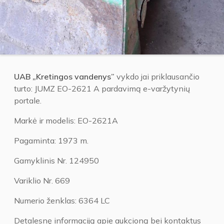
UAB „Kretingos vandenys”
vykdo jai priklausančio
turto: JUMZ EO-2621 A pardavimą e-varžytynių
portale.
Markė ir modelis: EO-2621A
Pagaminta: 1973 m.
Gamyklinis Nr. 124950
Variklio Nr. 669
Numerio ženklas: 6364 LC
Detalesnę informaciją apie aukcioną bei kontaktus