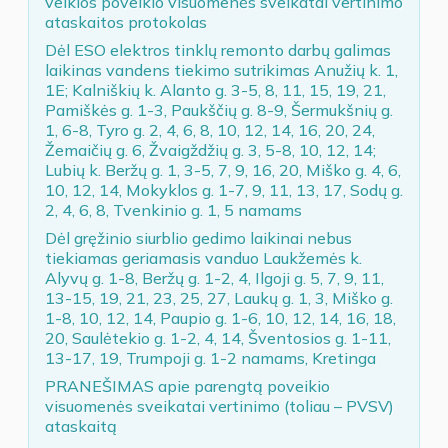
veiklos poveikio visuomenės sveikatai vertinimo
ataskaitos protokolas
Dėl ESO elektros tinklų remonto darbų galimas
laikinas vandens tiekimo sutrikimas Anužių k. 1,
1E; Kalniškių k. Alanto g. 3-5, 8, 11, 15, 19, 21,
Pamiškės g. 1-3, Paukščių g. 8-9, Šermukšnių g.
1, 6-8, Tyro g. 2, 4, 6, 8, 10, 12, 14, 16, 20, 24,
Žemaičių g. 6, Žvaigždžių g. 3, 5-8, 10, 12, 14;
Lubių k. Beržų g. 1, 3-5, 7, 9, 16, 20, Miško g. 4, 6,
10, 12, 14, Mokyklos g. 1-7, 9, 11, 13, 17, Sodų g.
2, 4, 6, 8, Tvenkinio g. 1, 5 namams
Dėl gręžinio siurblio gedimo laikinai nebus
tiekiamas geriamasis vanduo Laukžemės k.
Alyvų g. 1-8, Beržų g. 1-2, 4, Ilgoji g. 5, 7, 9, 11,
13-15, 19, 21, 23, 25, 27, Laukų g. 1, 3, Miško g.
1-8, 10, 12, 14, Paupio g. 1-6, 10, 12, 14, 16, 18,
20, Saulėtekio g. 1-2, 4, 14, Šventosios g. 1-11,
13-17, 19, Trumpoji g. 1-2 namams, Kretinga
PRANEŠIMAS apie parengtą poveikio
visuomenės sveikatai vertinimo (toliau – PVSV)
ataskaitą