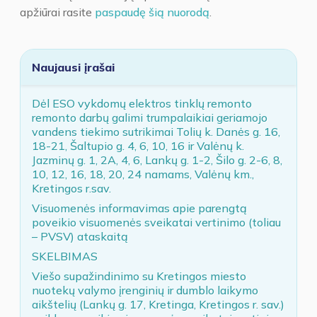
apžiūrai rasite
paspaudę šią nuorodą
.
Naujausi įrašai
Dėl ESO vykdomų elektros tinklų remonto
remonto darbų galimi trumpalaikiai geriamojo
vandens tiekimo sutrikimai Tolių k. Danės g. 16,
18-21, Šaltupio g. 4, 6, 10, 16 ir Valėnų k.
Jazminų g. 1, 2A, 4, 6, Lankų g. 1-2, Šilo g. 2-6, 8,
10, 12, 16, 18, 20, 24 namams, Valėnų km.,
Kretingos r.sav.
Visuomenės informavimas apie parengtą
poveikio visuomenės sveikatai vertinimo (toliau
– PVSV) ataskaitą
SKELBIMAS
Viešo supažindinimo su Kretingos miesto
nuotekų valymo įrenginių ir dumblo laikymo
aikštelių (Lankų g. 17, Kretinga, Kretingos r. sav.)