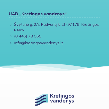
UAB „Kretingos vandenys“
Švyturio g. 2A, Padvarių k. LT-97179, Kretingos
r. sav.
(0 445) 78 565
info@kretingosvandenys.lt