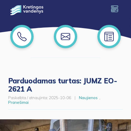
Parduodamas turtas: JUMZ EO-
2621 A
Paskelbta / atnaujinta:
2025-10-06
|
Naujienos
,
Pranešimai