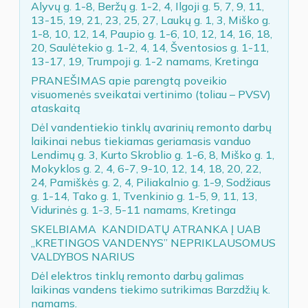
Alyvų g. 1-8, Beržų g. 1-2, 4, Ilgoji g. 5, 7, 9, 11,
13-15, 19, 21, 23, 25, 27, Laukų g. 1, 3, Miško g.
1-8, 10, 12, 14, Paupio g. 1-6, 10, 12, 14, 16, 18,
20, Saulėtekio g. 1-2, 4, 14, Šventosios g. 1-11,
13-17, 19, Trumpoji g. 1-2 namams, Kretinga
PRANEŠIMAS apie parengtą poveikio
visuomenės sveikatai vertinimo (toliau – PVSV)
ataskaitą
Dėl vandentiekio tinklų avarinių remonto darbų
laikinai nebus tiekiamas geriamasis vanduo
Lendimų g. 3, Kurto Skroblio g. 1-6, 8, Miško g. 1,
Mokyklos g. 2, 4, 6-7, 9-10, 12, 14, 18, 20, 22,
24, Pamiškės g. 2, 4, Piliakalnio g. 1-9, Sodžiaus
g. 1-14, Tako g. 1, Tvenkinio g. 1-5, 9, 11, 13,
Vidurinės g. 1-3, 5-11 namams, Kretinga
SKELBIAMA KANDIDATŲ ATRANKA Į UAB
„KRETINGOS VANDENYS” NEPRIKLAUSOMUS
VALDYBOS NARIUS
Dėl elektros tinklų remonto darbų galimas
laikinas vandens tiekimo sutrikimas Barzdžių k.
namams.