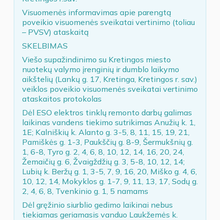
Visuomenės informavimas apie parengtą
poveikio visuomenės sveikatai vertinimo (toliau
– PVSV) ataskaitą
SKELBIMAS
Viešo supažindinimo su Kretingos miesto
nuotekų valymo įrenginių ir dumblo laikymo
aikštelių (Lankų g. 17, Kretinga, Kretingos r. sav.)
veiklos poveikio visuomenės sveikatai vertinimo
ataskaitos protokolas
Dėl ESO elektros tinklų remonto darbų galimas
laikinas vandens tiekimo sutrikimas Anužių k. 1,
1E; Kalniškių k. Alanto g. 3-5, 8, 11, 15, 19, 21,
Pamiškės g. 1-3, Paukščių g. 8-9, Šermukšnių g.
1, 6-8, Tyro g. 2, 4, 6, 8, 10, 12, 14, 16, 20, 24,
Žemaičių g. 6, Žvaigždžių g. 3, 5-8, 10, 12, 14;
Lubių k. Beržų g. 1, 3-5, 7, 9, 16, 20, Miško g. 4, 6,
10, 12, 14, Mokyklos g. 1-7, 9, 11, 13, 17, Sodų g.
2, 4, 6, 8, Tvenkinio g. 1, 5 namams
Dėl gręžinio siurblio gedimo laikinai nebus
tiekiamas geriamasis vanduo Laukžemės k.