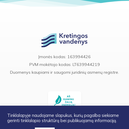
Įmonės kodas: 163994426
PVM mokėtojo kodas: LT639944219
Duomenys kaupiami ir saugomi juridinių asmenų registre.
Tinklalapyje naudojame slapukus, kurių pagalba siekiame
gerinti tinklalapio struktūrą bei publikuojamą informaciją.