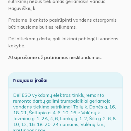
sutrikimų nebus tiekiamas geriamasis vanduo
Raguviškių k.
Prašome iš anksto pasirūpinti vandens atsargomis
būtiniausioms buities reikmėms.
Dėl atliekamų darbų gali laikinai pablogėti vandens
kokybė.
Atsiprašome už patiriamus nesklandumus.
Naujausi įrašai
Dėl ESO vykdomų elektros tinklų remonto
remonto darbų galimi trumpalaikiai geriamojo
vandens tiekimo sutrikimai Tolių k. Danės g. 16,
18-21, Šaltupio g. 4, 6, 10, 16 ir Valėnų k.
Jazminų g. 1, 2A, 4, 6, Lankų g. 1-2, Šilo g. 2-6, 8,
10, 12, 16, 18, 20, 24 namams, Valėnų km.,
Kretingos r.sav.