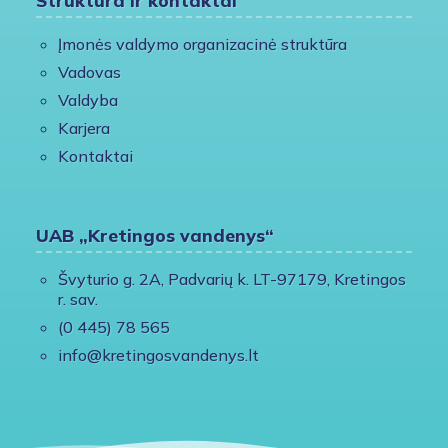
Įmonės valdymo organizacinė struktūra
Vadovas
Valdyba
Karjera
Kontaktai
UAB „Kretingos vandenys“
Švyturio g. 2A, Padvarių k. LT-97179, Kretingos
r. sav.
(0 445) 78 565
info@kretingosvandenys.lt