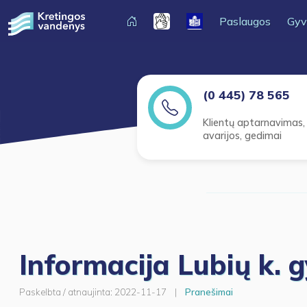
Paslaugos
Gyv
(0 445) 78 565
Klientų aptarnavimas,
avarijos, gedimai
Informacija Lubių k. 
Paskelbta / atnaujinta:
2022-11-17
|
Pranešimai