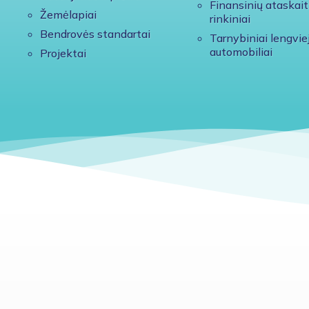
Finansinių ataskait
Žemėlapiai
rinkiniai
Bendrovės standartai
Tarnybiniai lengviej
automobiliai
Projektai