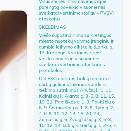
Visuomenės informavimas apie
parengtą poveikio visuomenės
sveikatai vertinimo (toliau – PVSV)
ataskaitą
SKELBIMAS
Viešo supažindinimo su Kretingos
miesto nuotekų valymo įrenginių ir
dumblo laikymo aikštelių (Lankų g.
17, Kretinga, Kretingos r. sav.)
veiklos poveikio visuomenės
sveikatai vertinimo ataskaitos
protokolas
Dėl ESO elektros tinklų remonto
darbų galimas laikinas vandens
tiekimo sutrikimas Anužių k. 1, 1E;
Kalniškių k. Alanto g. 3-5, 8, 11, 15,
19, 21, Pamiškės g. 1-3, Paukščių g.
8-9, Šermukšnių g. 1, 6-8, Tyro g. 2,
4, 6, 8, 10, 12, 14, 16, 20, 24,
Žemaičių g. 6, Žvaigždžių g. 3, 5-8,
10, 12, 14; Lubių k. Beržų g. 1, 3-5, 7,
9, 16, 20, Miško g. 4, 6, 10, 12, 14,