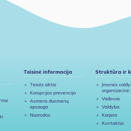
Teisinė informacija
Struktūra ir 
Teisės aktai
Įmonės vald
organizacinė 
i
Korupcijos prevencija
Vadovas
ntai
Asmens duomenų
apsauga
Valdyba
Nuorodos
Karjera
ti
Kontaktai