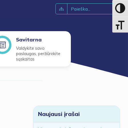
Toggle 
Toggle 
Savitarna
Valdykite savo
paslaugas, peržiūrėkite
sąskaitas
Naujausi įrašai