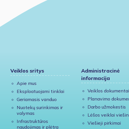
Veiklos sritys
Administracinė
informacija
Apie mus
Veiklos dokumenta
Eksploatuojami tinklai
Planavimo dokume
Geriamasis vanduo
Darbo užmokestis
Nuotekų surinkimas ir
valymas
Lėšos veiklai viešin
Infrastruktūros
Viešieji pirkimai
naudojimas ir plėtra