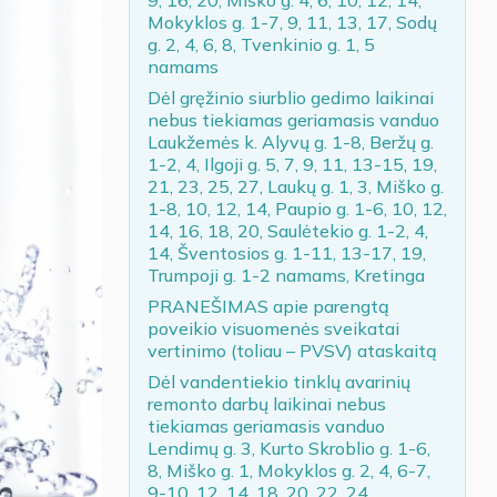
Mokyklos g. 1-7, 9, 11, 13, 17, Sodų
g. 2, 4, 6, 8, Tvenkinio g. 1, 5
namams
Dėl gręžinio siurblio gedimo laikinai
nebus tiekiamas geriamasis vanduo
Laukžemės k. Alyvų g. 1-8, Beržų g.
1-2, 4, Ilgoji g. 5, 7, 9, 11, 13-15, 19,
21, 23, 25, 27, Laukų g. 1, 3, Miško g.
1-8, 10, 12, 14, Paupio g. 1-6, 10, 12,
14, 16, 18, 20, Saulėtekio g. 1-2, 4,
14, Šventosios g. 1-11, 13-17, 19,
Trumpoji g. 1-2 namams, Kretinga
PRANEŠIMAS apie parengtą
poveikio visuomenės sveikatai
vertinimo (toliau – PVSV) ataskaitą
Dėl vandentiekio tinklų avarinių
remonto darbų laikinai nebus
tiekiamas geriamasis vanduo
Lendimų g. 3, Kurto Skroblio g. 1-6,
8, Miško g. 1, Mokyklos g. 2, 4, 6-7,
9-10, 12, 14, 18, 20, 22, 24,