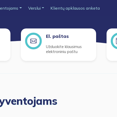
entojams
Verslui
Klientų apklausos anketa
El. paštas
Užduokite klausimus
elektroniniu paštu
gyventojams