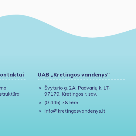
kontaktai
UAB „Kretingos vandenys“
ymo
Švyturio g. 2A, Padvarių k. LT-
struktūra
97179, Kretingos r. sav.
(0 445) 78 565
info@kretingosvandenys.lt