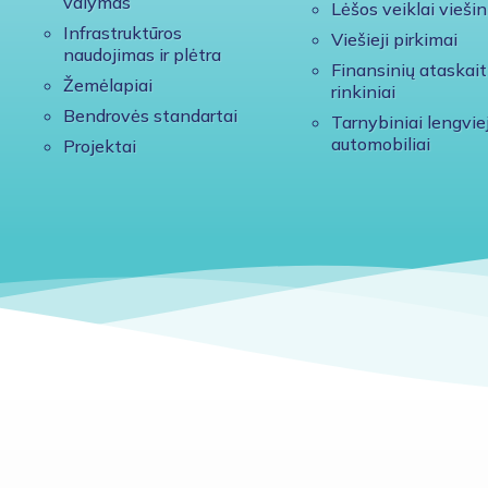
valymas
Lėšos veiklai viešin
Infrastruktūros
Viešieji pirkimai
naudojimas ir plėtra
Finansinių ataskait
Žemėlapiai
rinkiniai
Bendrovės standartai
Tarnybiniai lengviej
automobiliai
Projektai