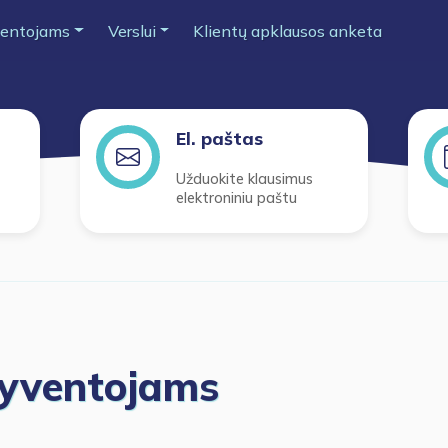
entojams
Verslui
Klientų apklausos anketa
El. paštas
Užduokite klausimus
elektroniniu paštu
gyventojams