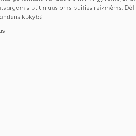
atsargomis būtiniausioms buities reikmėms. Dėl
 vandens kokybė
us