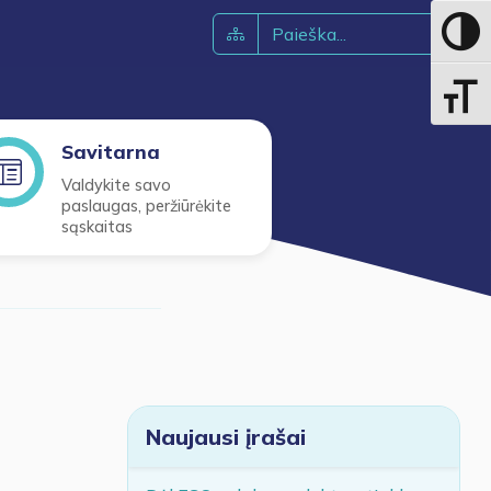
Toggle 
Toggle 
Savitarna
Valdykite savo
paslaugas, peržiūrėkite
sąskaitas
Naujausi įrašai