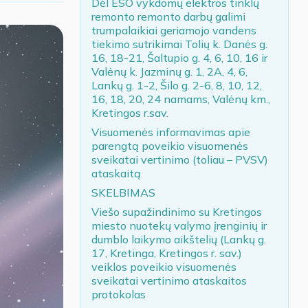
Dėl ESO vykdomų elektros tinklų
remonto remonto darbų galimi
trumpalaikiai geriamojo vandens
tiekimo sutrikimai Tolių k. Danės g.
16, 18-21, Šaltupio g. 4, 6, 10, 16 ir
Valėnų k. Jazminų g. 1, 2A, 4, 6,
Lankų g. 1-2, Šilo g. 2-6, 8, 10, 12,
16, 18, 20, 24 namams, Valėnų km.,
Kretingos r.sav.
Visuomenės informavimas apie
parengtą poveikio visuomenės
sveikatai vertinimo (toliau – PVSV)
ataskaitą
SKELBIMAS
Viešo supažindinimo su Kretingos
miesto nuotekų valymo įrenginių ir
dumblo laikymo aikštelių (Lankų g.
17, Kretinga, Kretingos r. sav.)
veiklos poveikio visuomenės
sveikatai vertinimo ataskaitos
protokolas