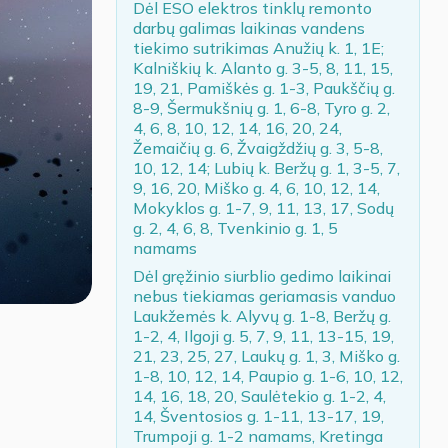
Dėl ESO elektros tinklų remonto
darbų galimas laikinas vandens
tiekimo sutrikimas Anužių k. 1, 1E;
Kalniškių k. Alanto g. 3-5, 8, 11, 15,
19, 21, Pamiškės g. 1-3, Paukščių g.
8-9, Šermukšnių g. 1, 6-8, Tyro g. 2,
4, 6, 8, 10, 12, 14, 16, 20, 24,
Žemaičių g. 6, Žvaigždžių g. 3, 5-8,
10, 12, 14; Lubių k. Beržų g. 1, 3-5, 7,
9, 16, 20, Miško g. 4, 6, 10, 12, 14,
Mokyklos g. 1-7, 9, 11, 13, 17, Sodų
g. 2, 4, 6, 8, Tvenkinio g. 1, 5
namams
Dėl gręžinio siurblio gedimo laikinai
nebus tiekiamas geriamasis vanduo
Laukžemės k. Alyvų g. 1-8, Beržų g.
1-2, 4, Ilgoji g. 5, 7, 9, 11, 13-15, 19,
21, 23, 25, 27, Laukų g. 1, 3, Miško g.
1-8, 10, 12, 14, Paupio g. 1-6, 10, 12,
14, 16, 18, 20, Saulėtekio g. 1-2, 4,
14, Šventosios g. 1-11, 13-17, 19,
Trumpoji g. 1-2 namams, Kretinga