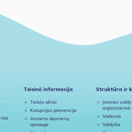
Teisinė informacija
Struktūra ir 
Teisės aktai
Įmonės vald
organizacinė 
i
Korupcijos prevencija
Vadovas
ntai
Asmens duomenų
apsauga
Valdyba