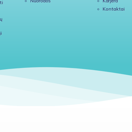
Nuorodos
Karjera
ti
Kontaktai
ų
i