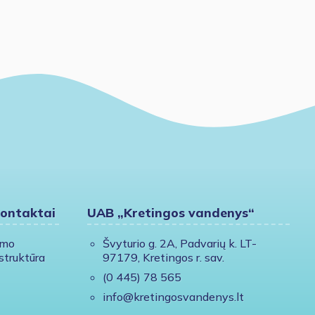
kontaktai
UAB „Kretingos vandenys“
ymo
Švyturio g. 2A, Padvarių k. LT-
struktūra
97179, Kretingos r. sav.
(0 445) 78 565
info@kretingosvandenys.lt