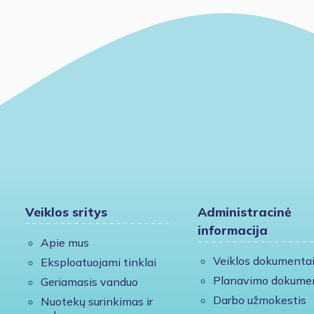
Veiklos sritys
Administracinė
informacija
Apie mus
Veiklos dokumenta
Eksploatuojami tinklai
Planavimo dokume
Geriamasis vanduo
Darbo užmokestis
Nuotekų surinkimas ir