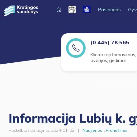
Paslaugos
Gyv
(0 445) 78 565
Klientų aptarnavimas,
avarijos, gedimai
Informacija Lubių k. 
Paskelbta / atnaujinta:
2024-01-02
|
Naujienos
,
Pranešimai