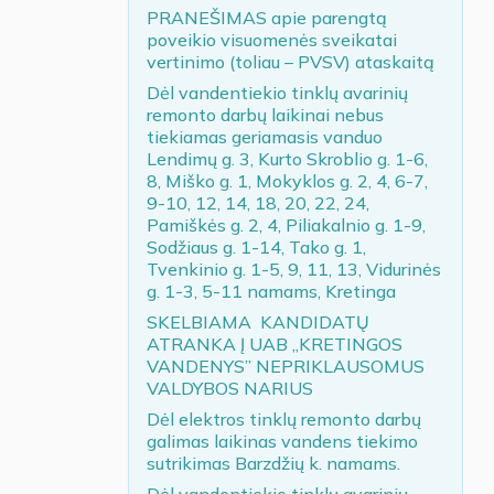
PRANEŠIMAS apie parengtą
poveikio visuomenės sveikatai
vertinimo (toliau – PVSV) ataskaitą
Dėl vandentiekio tinklų avarinių
remonto darbų laikinai nebus
tiekiamas geriamasis vanduo
Lendimų g. 3, Kurto Skroblio g. 1-6,
8, Miško g. 1, Mokyklos g. 2, 4, 6-7,
9-10, 12, 14, 18, 20, 22, 24,
Pamiškės g. 2, 4, Piliakalnio g. 1-9,
Sodžiaus g. 1-14, Tako g. 1,
Tvenkinio g. 1-5, 9, 11, 13, Vidurinės
g. 1-3, 5-11 namams, Kretinga
SKELBIAMA KANDIDATŲ
ATRANKA Į UAB „KRETINGOS
VANDENYS” NEPRIKLAUSOMUS
VALDYBOS NARIUS
Dėl elektros tinklų remonto darbų
galimas laikinas vandens tiekimo
sutrikimas Barzdžių k. namams.
Dėl vandentiekio tinklų avarinių