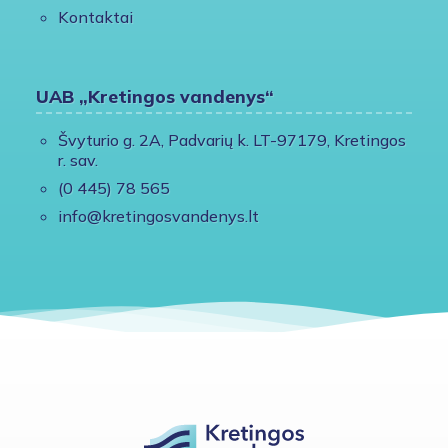
Kontaktai
UAB „Kretingos vandenys“
Švyturio g. 2A, Padvarių k. LT-97179, Kretingos
r. sav.
(0 445) 78 565
info@kretingosvandenys.lt