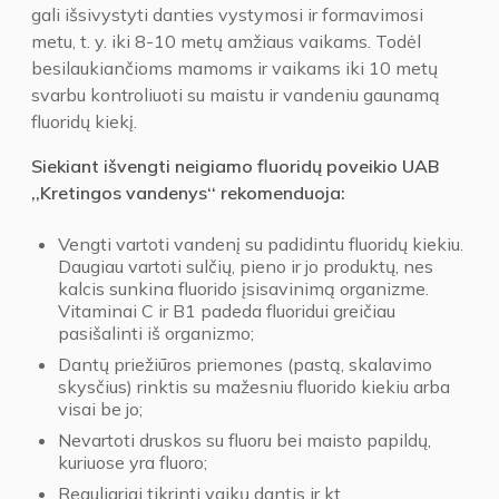
gali išsivystyti danties vystymosi ir formavimosi
metu, t. y. iki 8-10 metų amžiaus vaikams. Todėl
besilaukiančioms mamoms ir vaikams iki 10 metų
svarbu kontroliuoti su maistu ir vandeniu gaunamą
fluoridų kiekį.
Siekiant išvengti neigiamo fluoridų poveikio UAB
,,Kretingos vandenys‘‘ rekomenduoja:
Vengti vartoti vandenį su padidintu fluoridų kiekiu.
Daugiau vartoti sulčių, pieno ir jo produktų, nes
kalcis sunkina fluorido įsisavinimą organizme.
Vitaminai C ir B1 padeda fluoridui greičiau
pasišalinti iš organizmo;
Dantų priežiūros priemones (pastą, skalavimo
skysčius) rinktis su mažesniu fluorido kiekiu arba
visai be jo;
Nevartoti druskos su fluoru bei maisto papildų,
kuriuose yra fluoro;
Reguliariai tikrinti vaikų dantis ir kt.