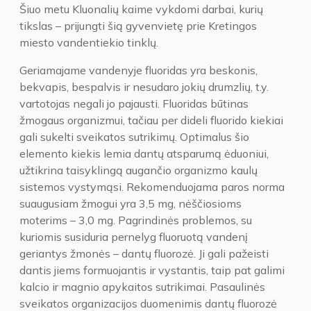
Šiuo metu Kluonalių kaime vykdomi darbai, kurių
tikslas – prijungti šią gyvenvietę prie Kretingos
miesto vandentiekio tinklų.
Geriamajame vandenyje fluoridas yra beskonis,
bekvapis, bespalvis ir nesudaro jokių drumzlių, t.y.
vartotojas negali jo pajausti. Fluoridas būtinas
žmogaus organizmui, tačiau per dideli fluorido kiekiai
gali sukelti sveikatos sutrikimų. Optimalus šio
elemento kiekis lemia dantų atsparumą ėduoniui,
užtikrina taisyklingą augančio organizmo kaulų
sistemos vystymąsi. Rekomenduojama paros norma
suaugusiam žmogui yra 3,5 mg, nėščiosioms
moterims – 3,0 mg. Pagrindinės problemos, su
kuriomis susiduria pernelyg fluoruotą vandenį
geriantys žmonės – dantų fluorozė. Ji gali pažeisti
dantis jiems formuojantis ir vystantis, taip pat galimi
kalcio ir magnio apykaitos sutrikimai. Pasaulinės
sveikatos organizacijos duomenimis dantų fluorozė