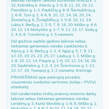
laikinas vandens tiekimo sutrikimas Anužių k. 1,
1E; Kalniškių k. Alanto g. 3-5, 8, 11, 15, 19, 21,
Pamiškės g. 1-3, Paukščių g. 8-9, Šermukšnių g.
1, 6-8, Tyro g. 2, 4, 6, 8, 10, 12, 14, 16, 20, 24,
Žemaičių g. 6, Žvaigždžių g. 3, 5-8, 10, 12, 14;
Lubių k. Beržų g. 1, 3-5, 7, 9, 16, 20, Miško g. 4, 6,
10, 12, 14, Mokyklos g. 1-7, 9, 11, 13, 17, Sodų g.
2, 4, 6, 8, Tvenkinio g. 1, 5 namams
Dėl gręžinio siurblio gedimo laikinai nebus
tiekiamas geriamasis vanduo Laukžemės k.
Alyvų g. 1-8, Beržų g. 1-2, 4, Ilgoji g. 5, 7, 9, 11,
13-15, 19, 21, 23, 25, 27, Laukų g. 1, 3, Miško g.
1-8, 10, 12, 14, Paupio g. 1-6, 10, 12, 14, 16, 18,
20, Saulėtekio g. 1-2, 4, 14, Šventosios g. 1-11,
13-17, 19, Trumpoji g. 1-2 namams, Kretinga
PRANEŠIMAS apie parengtą poveikio
visuomenės sveikatai vertinimo (toliau – PVSV)
ataskaitą
Dėl vandentiekio tinklų avarinių remonto darbų
laikinai nebus tiekiamas geriamasis vanduo
Lendimų g. 3, Kurto Skroblio g. 1-6, 8, Miško g. 1,
Mokyklos g. 2, 4, 6-7, 9-10, 12, 14, 18, 20, 22,