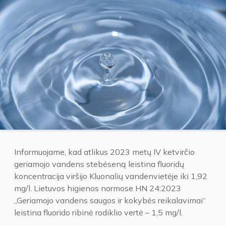
Informuojame, kad atlikus 2023 metų IV ketvirčio
geriamojo vandens stebėseną leistina fluoridų
koncentracija viršijo Kluonalių vandenvietėje iki 1,92
mg/l. Lietuvos higienos normose HN 24:2023
„Geriamojo vandens saugos ir kokybės reikalavimai“
leistina fluorido ribinė rodiklio vertė – 1,5 mg/l.