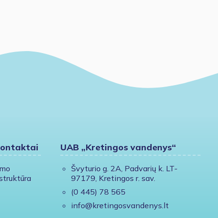
kontaktai
UAB „Kretingos vandenys“
ymo
Švyturio g. 2A, Padvarių k. LT-
struktūra
97179, Kretingos r. sav.
(0 445) 78 565
info@kretingosvandenys.lt