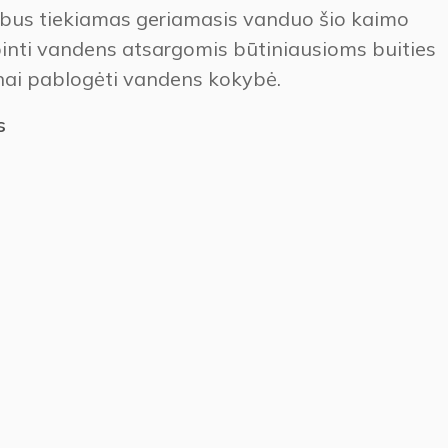
nebus tiekiamas geriamasis vanduo šio kaimo
inti vandens atsargomis būtiniausioms buities
inai pablogėti vandens kokybė.
s