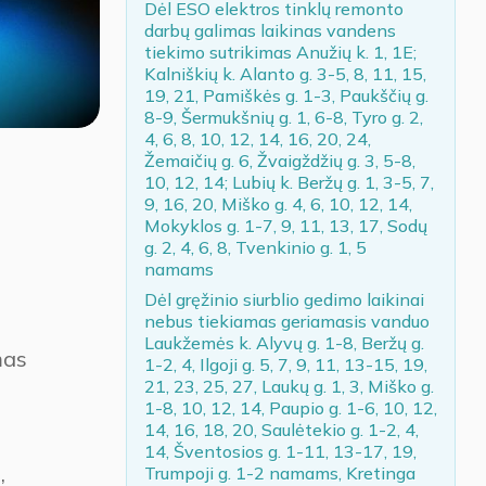
Dėl ESO elektros tinklų remonto
darbų galimas laikinas vandens
tiekimo sutrikimas Anužių k. 1, 1E;
Kalniškių k. Alanto g. 3-5, 8, 11, 15,
19, 21, Pamiškės g. 1-3, Paukščių g.
8-9, Šermukšnių g. 1, 6-8, Tyro g. 2,
4, 6, 8, 10, 12, 14, 16, 20, 24,
Žemaičių g. 6, Žvaigždžių g. 3, 5-8,
10, 12, 14; Lubių k. Beržų g. 1, 3-5, 7,
9, 16, 20, Miško g. 4, 6, 10, 12, 14,
Mokyklos g. 1-7, 9, 11, 13, 17, Sodų
g. 2, 4, 6, 8, Tvenkinio g. 1, 5
namams
Dėl gręžinio siurblio gedimo laikinai
nebus tiekiamas geriamasis vanduo
Laukžemės k. Alyvų g. 1-8, Beržų g.
mas
1-2, 4, Ilgoji g. 5, 7, 9, 11, 13-15, 19,
21, 23, 25, 27, Laukų g. 1, 3, Miško g.
1-8, 10, 12, 14, Paupio g. 1-6, 10, 12,
14, 16, 18, 20, Saulėtekio g. 1-2, 4,
14, Šventosios g. 1-11, 13-17, 19,
,
Trumpoji g. 1-2 namams, Kretinga