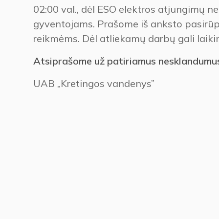
02:00 val., dėl ESO elektros atjungimų 
gyventojams. Prašome iš anksto pasirūp
reikmėms. Dėl atliekamų darbų gali laik
Atsiprašome už patiriamus nesklandumu
UAB „Kretingos vandenys”