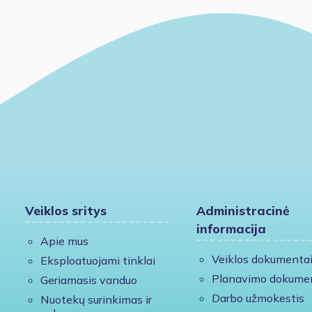
Veiklos sritys
Administracinė
informacija
Apie mus
Veiklos dokumenta
Eksploatuojami tinklai
Planavimo dokume
Geriamasis vanduo
Darbo užmokestis
Nuotekų surinkimas ir