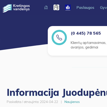
Paslaugos
Gyv
(0 445) 78 565
Klientų aptarnavimas,
avarijos, gedimai
Informacija Juodupėn
Paskelbta / atnaujinta:
2024-04-22
|
Naujienos