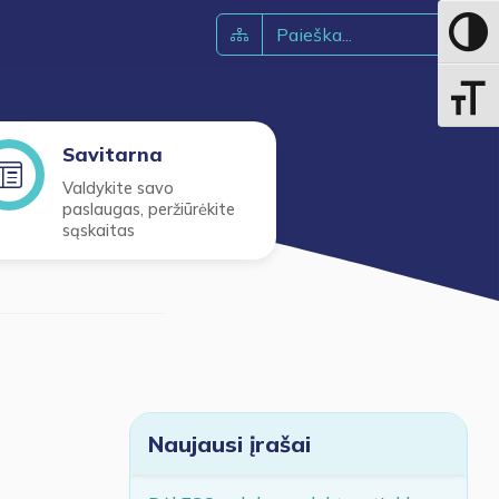
Toggle 
Toggle 
Savitarna
Valdykite savo
paslaugas, peržiūrėkite
sąskaitas
Naujausi įrašai