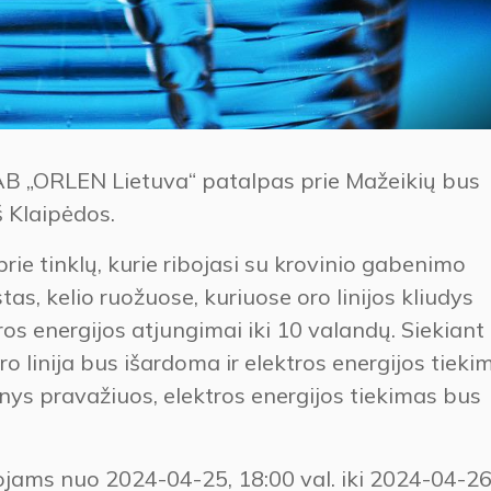
AB „ORLEN Lietuva“ patalpas prie Mažeikių bus
 Klaipėdos.
ie tinklų, kurie ribojasi su krovinio gabenimo
as, kelio ruožuose, kuriuose oro linijos kliudys
os energijos atjungimai iki 10 valandų. Siekiant
oro linija bus išardoma ir elektros energijos tieki
inys pravažiuos, elektros energijos tiekimas bus
jams nuo 2024-04-25, 18:00 val. iki 2024-04-26