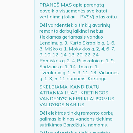
PRANEŠIMAS apie parengtą
poveikio visuomenės sveikatai
vertinimo (toliau – PVSV) ataskaitą
Dėl vandentiekio tinklų avarinių
remonto darbų laikinai nebus
tiekiamas geriamasis vanduo
Lendimų g. 3, Kurto Skroblio g. 1-6,
8, Miško g. 1, Mokyklos g. 2, 4, 6-7,
9-10, 12, 14, 18, 20, 22, 24,
Pamiškės g. 2, 4, Piliakalnio g. 1-9,
Sodžiaus g. 1-14, Tako g. 1,
Tvenkinio g. 1-5, 9, 11, 13, Vidurinės
g. 1-3, 5-11 namams, Kretinga
SKELBIAMA KANDIDATŲ
ATRANKA Į UAB „KRETINGOS
VANDENYS” NEPRIKLAUSOMUS
VALDYBOS NARIUS
Dėl elektros tinklų remonto darbų
galimas laikinas vandens tiekimo
sutrikimas Barzdžių k. namams.
Dėl vandentiekio tinklų avarinių