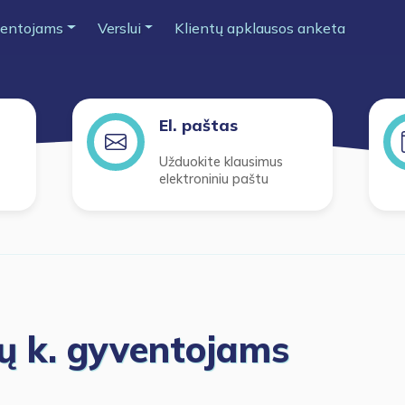
entojams
Verslui
Klientų apklausos anketa
El. paštas
Užduokite klausimus
elektroniniu paštu
ų k. gyventojams