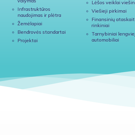
valymas
Lėšos veiklai viešin
Infrastruktūros
Viešieji pirkimai
naudojimas ir plėtra
Finansinių ataskait
Žemėlapiai
rinkiniai
Bendrovės standartai
Tarnybiniai lengviej
automobiliai
Projektai