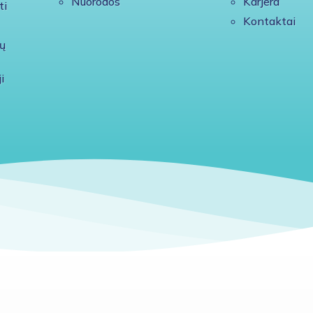
Nuorodos
Karjera
ti
Kontaktai
ų
i