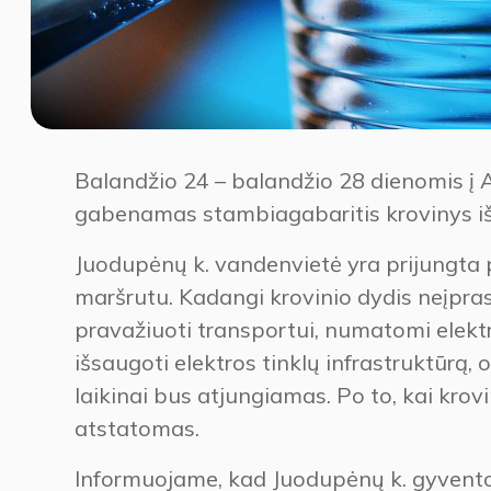
Balandžio 24 – balandžio 28 dienomis į 
gabenamas stambiagabaritis krovinys iš
Juodupėnų k. vandenvietė yra prijungta pr
maršrutu. Kadangi krovinio dydis neįprast
pravažiuoti transportui, numatomi elektr
išsaugoti elektros tinklų infrastruktūrą, 
laikinai bus atjungiamas. Po to, kai krov
atstatomas.
Informuojame, kad Juodupėnų k. gyvento