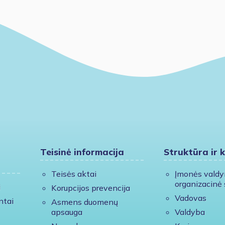
Teisinė informacija
Struktūra ir 
Teisės aktai
Įmonės vald
organizacinė 
i
Korupcijos prevencija
Vadovas
ntai
Asmens duomenų
apsauga
Valdyba