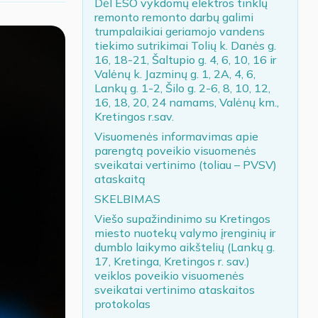
Dėl ESO vykdomų elektros tinklų
remonto remonto darbų galimi
trumpalaikiai geriamojo vandens
tiekimo sutrikimai Tolių k. Danės g.
16, 18-21, Šaltupio g. 4, 6, 10, 16 ir
Valėnų k. Jazminų g. 1, 2A, 4, 6,
Lankų g. 1-2, Šilo g. 2-6, 8, 10, 12,
16, 18, 20, 24 namams, Valėnų km.,
Kretingos r.sav.
Visuomenės informavimas apie
parengtą poveikio visuomenės
sveikatai vertinimo (toliau – PVSV)
ataskaitą
SKELBIMAS
Viešo supažindinimo su Kretingos
miesto nuotekų valymo įrenginių ir
dumblo laikymo aikštelių (Lankų g.
17, Kretinga, Kretingos r. sav.)
veiklos poveikio visuomenės
sveikatai vertinimo ataskaitos
protokolas