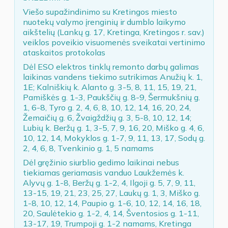
Viešo supažindinimo su Kretingos miesto
nuotekų valymo įrenginių ir dumblo laikymo
aikštelių (Lankų g. 17, Kretinga, Kretingos r. sav.)
veiklos poveikio visuomenės sveikatai vertinimo
ataskaitos protokolas
Dėl ESO elektros tinklų remonto darbų galimas
laikinas vandens tiekimo sutrikimas Anužių k. 1,
1E; Kalniškių k. Alanto g. 3-5, 8, 11, 15, 19, 21,
Pamiškės g. 1-3, Paukščių g. 8-9, Šermukšnių g.
1, 6-8, Tyro g. 2, 4, 6, 8, 10, 12, 14, 16, 20, 24,
Žemaičių g. 6, Žvaigždžių g. 3, 5-8, 10, 12, 14;
Lubių k. Beržų g. 1, 3-5, 7, 9, 16, 20, Miško g. 4, 6,
10, 12, 14, Mokyklos g. 1-7, 9, 11, 13, 17, Sodų g.
2, 4, 6, 8, Tvenkinio g. 1, 5 namams
Dėl gręžinio siurblio gedimo laikinai nebus
tiekiamas geriamasis vanduo Laukžemės k.
Alyvų g. 1-8, Beržų g. 1-2, 4, Ilgoji g. 5, 7, 9, 11,
13-15, 19, 21, 23, 25, 27, Laukų g. 1, 3, Miško g.
1-8, 10, 12, 14, Paupio g. 1-6, 10, 12, 14, 16, 18,
20, Saulėtekio g. 1-2, 4, 14, Šventosios g. 1-11,
13-17, 19, Trumpoji g. 1-2 namams, Kretinga