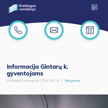
Informacija Gintarų k.
gyventojams
Paskelbta / atnaujinta:
2024-06-19
|
Naujienos