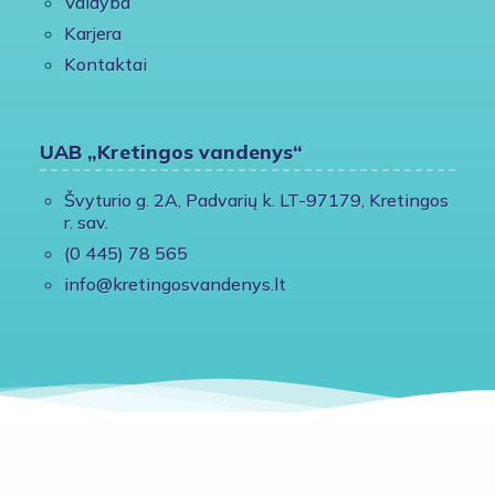
Valdyba
Karjera
Kontaktai
UAB „Kretingos vandenys“
Švyturio g. 2A, Padvarių k. LT-97179, Kretingos
r. sav.
(0 445) 78 565
info@kretingosvandenys.lt