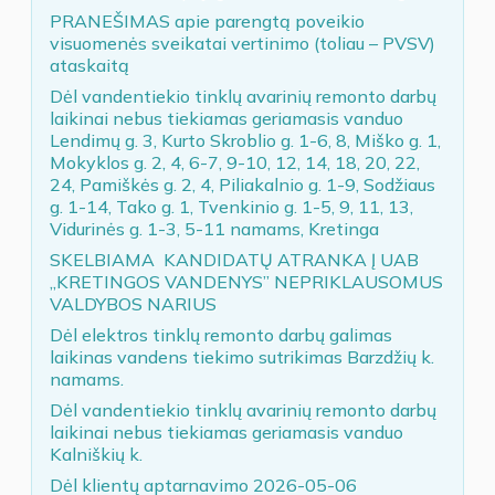
PRANEŠIMAS apie parengtą poveikio
visuomenės sveikatai vertinimo (toliau – PVSV)
ataskaitą
Dėl vandentiekio tinklų avarinių remonto darbų
laikinai nebus tiekiamas geriamasis vanduo
Lendimų g. 3, Kurto Skroblio g. 1-6, 8, Miško g. 1,
Mokyklos g. 2, 4, 6-7, 9-10, 12, 14, 18, 20, 22,
24, Pamiškės g. 2, 4, Piliakalnio g. 1-9, Sodžiaus
g. 1-14, Tako g. 1, Tvenkinio g. 1-5, 9, 11, 13,
Vidurinės g. 1-3, 5-11 namams, Kretinga
SKELBIAMA KANDIDATŲ ATRANKA Į UAB
„KRETINGOS VANDENYS” NEPRIKLAUSOMUS
VALDYBOS NARIUS
Dėl elektros tinklų remonto darbų galimas
laikinas vandens tiekimo sutrikimas Barzdžių k.
namams.
Dėl vandentiekio tinklų avarinių remonto darbų
laikinai nebus tiekiamas geriamasis vanduo
Kalniškių k.
Dėl klientų aptarnavimo 2026-05-06