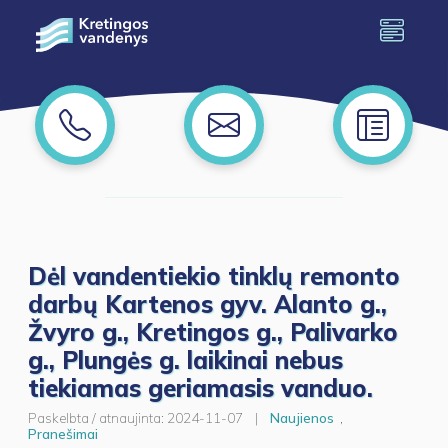
Dėl vandentiekio tinklų remonto
darbų Kartenos gyv. Alanto g.,
Žvyro g., Kretingos g., Palivarko
g., Plungės g. laikinai nebus
tiekiamas geriamasis vanduo.
Paskelbta / atnaujinta:
2024-11-07
|
Naujienos
,
Pranešimai