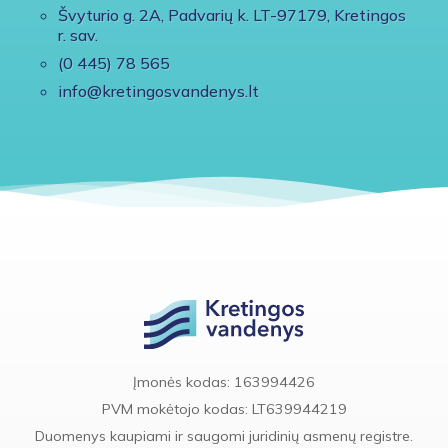
Švyturio g. 2A, Padvarių k. LT-97179, Kretingos
r. sav.
(0 445) 78 565
info@kretingosvandenys.lt
Įmonės kodas: 163994426
PVM mokėtojo kodas: LT639944219
Duomenys kaupiami ir saugomi juridinių asmenų registre.