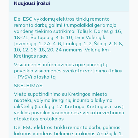
Naujausi įrašai
Dėl ESO vykdomų elektros tinklų remonto
remonto darbų galimi trumpalaikiai geriamojo
vandens tiekimo sutrikimai Tolių k. Danės g. 16,
18-21, Šaltupio g. 4, 6, 10, 16 ir Valėnų k.
Jazminų g. 1, 2A, 4, 6, Lankų g. 1-2, Šilo g. 2-6, 8,
10, 12, 16, 18, 20, 24 namams, Valėnų km.,
Kretingos r.sav.
Visuomenės informavimas apie parengtą
poveikio visuomenės sveikatai vertinimo (toliau
– PVSV) ataskaitą
SKELBIMAS
Viešo supažindinimo su Kretingos miesto
nuotekų valymo įrenginių ir dumblo laikymo
aikštelių (Lankų g. 17, Kretinga, Kretingos r. sav.)
veiklos poveikio visuomenės sveikatai vertinimo
ataskaitos protokolas
Dėl ESO elektros tinklų remonto darbų galimas
laikinas vandens tiekimo sutrikimas Anužių k. 1,