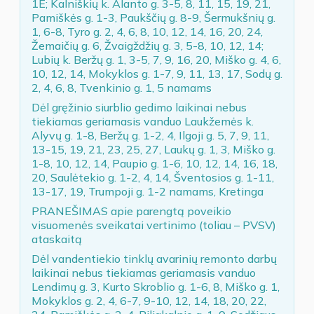
1E; Kalniškių k. Alanto g. 3-5, 8, 11, 15, 19, 21,
Pamiškės g. 1-3, Paukščių g. 8-9, Šermukšnių g.
1, 6-8, Tyro g. 2, 4, 6, 8, 10, 12, 14, 16, 20, 24,
Žemaičių g. 6, Žvaigždžių g. 3, 5-8, 10, 12, 14;
Lubių k. Beržų g. 1, 3-5, 7, 9, 16, 20, Miško g. 4, 6,
10, 12, 14, Mokyklos g. 1-7, 9, 11, 13, 17, Sodų g.
2, 4, 6, 8, Tvenkinio g. 1, 5 namams
Dėl gręžinio siurblio gedimo laikinai nebus
tiekiamas geriamasis vanduo Laukžemės k.
Alyvų g. 1-8, Beržų g. 1-2, 4, Ilgoji g. 5, 7, 9, 11,
13-15, 19, 21, 23, 25, 27, Laukų g. 1, 3, Miško g.
1-8, 10, 12, 14, Paupio g. 1-6, 10, 12, 14, 16, 18,
20, Saulėtekio g. 1-2, 4, 14, Šventosios g. 1-11,
13-17, 19, Trumpoji g. 1-2 namams, Kretinga
PRANEŠIMAS apie parengtą poveikio
visuomenės sveikatai vertinimo (toliau – PVSV)
ataskaitą
Dėl vandentiekio tinklų avarinių remonto darbų
laikinai nebus tiekiamas geriamasis vanduo
Lendimų g. 3, Kurto Skroblio g. 1-6, 8, Miško g. 1,
Mokyklos g. 2, 4, 6-7, 9-10, 12, 14, 18, 20, 22,