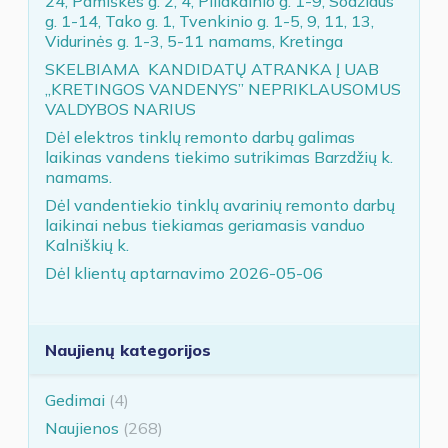
24, Pamiškės g. 2, 4, Piliakalnio g. 1-9, Sodžiaus
g. 1-14, Tako g. 1, Tvenkinio g. 1-5, 9, 11, 13,
Vidurinės g. 1-3, 5-11 namams, Kretinga
SKELBIAMA KANDIDATŲ ATRANKA Į UAB
„KRETINGOS VANDENYS” NEPRIKLAUSOMUS
VALDYBOS NARIUS
Dėl elektros tinklų remonto darbų galimas
laikinas vandens tiekimo sutrikimas Barzdžių k.
namams.
Dėl vandentiekio tinklų avarinių remonto darbų
laikinai nebus tiekiamas geriamasis vanduo
Kalniškių k.
Dėl klientų aptarnavimo 2026-05-06
Naujienų kategorijos
Gedimai
(4)
Naujienos
(268)