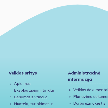
Veiklos sritys
Administracinė
informacija
Apie mus
Veiklos dokumenta
Eksploatuojami tinklai
Planavimo dokume
Geriamasis vanduo
Darbo užmokestis
Nuotekų surinkimas ir