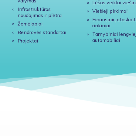
valymas
Lėšos veiklai viešin
Infrastruktūros
Viešieji pirkimai
naudojimas ir plėtra
Finansinių ataskait
Žemėlapiai
rinkiniai
Bendrovės standartai
Tarnybiniai lengviej
automobiliai
Projektai