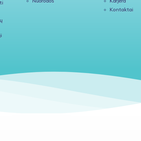
Nuorodos
Karjera
ti
Kontaktai
ų
i