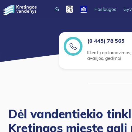
Paslaugos
Gyv
(0 445) 78 565
Klientų aptarnavimas,
avarijos, gedimai
Dėl vandentiekio tink
Kretingos mieste gali