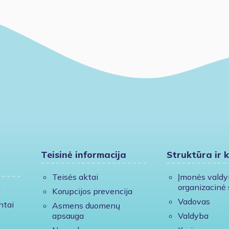
Teisinė informacija
Struktūra ir 
Teisės aktai
Įmonės vald
organizacinė 
i
Korupcijos prevencija
Vadovas
ntai
Asmens duomenų
apsauga
Valdyba