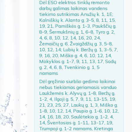
Dėl ESO elektros tinklų remonto
darbų galimas laikinas vandens
tiekimo sutrikimas Anužių k. 1, 1E;
Kalniškių k. Alanto g. 3-5, 8, 11, 15,
19, 21, Pamiškės g. 1-3, Paukščių g.
8-9, Šermukšnių g. 1, 6-8, Tyro g. 2,
4, 6, 8, 10, 12, 14, 16, 20, 24,
Žemaičių g. 6, Žvaigždžių g. 3, 5-8,
10, 12, 14; Lubių k. Beržų g. 1, 3-5, 7,
9, 16, 20, Miško g. 4, 6, 10, 12, 14,
Mokyklos g. 1-7, 9, 11, 13, 17, Sodų
g. 2, 4, 6, 8, Tvenkinio g. 1, 5
namams
Dėl gręžinio siurblio gedimo laikinai
nebus tiekiamas geriamasis vanduo
Laukžemės k. Alyvų g. 1-8, Beržų g.
1-2, 4, Ilgoji g. 5, 7, 9, 11, 13-15, 19,
21, 23, 25, 27, Laukų g. 1, 3, Miško g.
1-8, 10, 12, 14, Paupio g. 1-6, 10, 12,
14, 16, 18, 20, Saulėtekio g. 1-2, 4,
14, Šventosios g. 1-11, 13-17, 19,
Trumpoji g. 1-2 namams, Kretinga