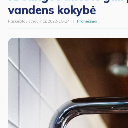
vandens kokybė
Paskelbta / atnaujinta:
2022-10-24
|
Pranešimai