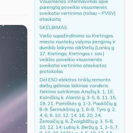
Visuomenės informavimas apie
parengtą poveikio visuomenės
sveikatai vertinimo (toliau – PVSV)
ataskaitą
SKELBIMAS
Viešo supažindinimo su Kretingos
miesto nuotekų valymo įrenginių ir
dumblo laikymo aikštelių (Lankų g.
17, Kretinga, Kretingos r. sav.)
veiklos poveikio visuomenės
sveikatai vertinimo ataskaitos
protokolas
Dėl ESO elektros tinklų remonto
darbų galimas laikinas vandens
tiekimo sutrikimas Anužių k. 1, 1E;
Kalniškių k. Alanto g. 3-5, 8, 11, 15,
19, 21, Pamiškės g. 1-3, Paukščių g.
8-9, Šermukšnių g. 1, 6-8, Tyro g. 2,
4, 6, 8, 10, 12, 14, 16, 20, 24,
Žemaičių g. 6, Žvaigždžių g. 3, 5-8,
10, 12, 14; Lubių k. Beržų g. 1, 3-5, 7,
9, 16, 20, Miško g. 4, 6, 10, 12, 14,