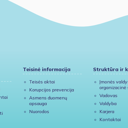
Teisinė informacija
Struktūra ir 
Teisės aktai
Įmonės vald
organizacinė 
i
Korupcijos prevencija
Vadovas
ntai
Asmens duomenų
apsauga
Valdyba
Nuorodos
Karjera
ti
Kontaktai