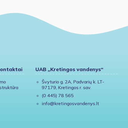
kontaktai
UAB „Kretingos vandenys“
ymo
Švyturio g. 2A, Padvarių k. LT-
struktūra
97179, Kretingos r. sav.
(0 445) 78 565
info@kretingosvandenys.lt