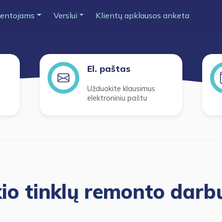
entojams
Verslui
Klientų apklausos anketa
El. paštas
Užduokite klausimus
elektroniniu paštu
io tinklų remonto darbų