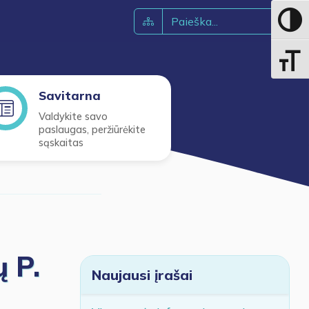
Toggle 
Toggle 
Savitarna
Valdykite savo
paslaugas, peržiūrėkite
sąskaitas
 P.
Naujausi įrašai