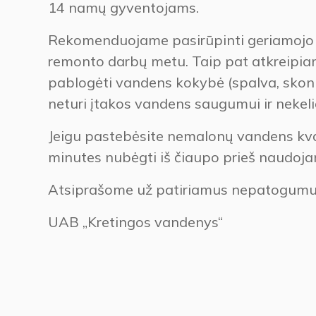
14 namų gyventojams.
Rekomenduojame pasirūpinti geriamojo
remonto darbų metu. Taip pat atkreipiam
pablogėti vandens kokybė (spalva, skoni
neturi įtakos vandens saugumui ir nekeli
Jeigu pastebėsite nemalonų vandens kva
minutes nubėgti iš čiaupo prieš naudoja
Atsiprašome už patiriamus nepatogumus
UAB „Kretingos vandenys“