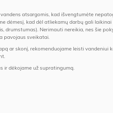
 vandens atsargomis, kad išvengtumėte nepat
e dėmesį, kad dėl atliekamų darbų gali laikinai
s, drumstumas). Nerimauti nereikia, nes šie poky
a pavojaus sveikatai.
pą ar skonį, rekomenduojame leisti vandeniui k
nt.
 ir dėkojame už supratingumą.