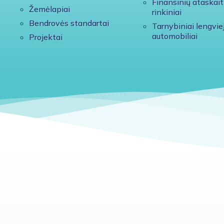
Finansinių ataskait
Žemėlapiai
rinkiniai
Bendrovės standartai
Tarnybiniai lengviej
automobiliai
Projektai