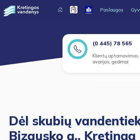
Paslaugos
Gyv
(0 445) 78 565
Klientų aptarnavimas,
avarijos, gedimai
Dėl skubių vandentiek
Bizausko g., Kretinga