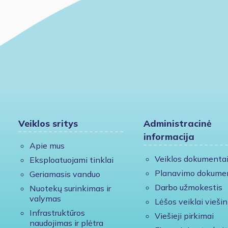
Veiklos sritys
Administracinė
informacija
Apie mus
Veiklos dokumenta
Eksploatuojami tinklai
Planavimo dokume
Geriamasis vanduo
Darbo užmokestis
Nuotekų surinkimas ir
valymas
Lėšos veiklai viešin
Infrastruktūros
Viešieji pirkimai
naudojimas ir plėtra