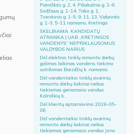
Pamiškės g. 2, 4, Piliakalnio g. 1-9,
Sodžiaus g. 1-14, Tako g. 1,
ogumų
Tvenkinio g. 1-5, 9, 11, 13, Vidurinės
g. 1-3, 5-11 namams, Kretinga
SKELBIAMA KANDIDATŲ
čiai
ATRANKA Į UAB „KRETINGOS
VANDENYS” NEPRIKLAUSOMUS
VALDYBOS NARIUS
elias
Dėl elektros tinklų remonto darbų
galimas laikinas vandens tiekimo
sutrikimas Barzdžių k. namams.
Dėl vandentiekio tinklų avarinių
remonto darbų laikinai nebus
tiekiamas geriamasis vanduo
Kalniškių k.
Dėl klientų aptarnavimo 2026-05-
06
Dėl vandentiekio tinklų avarinių
remonto darbų laikinai nebus
tiekiamas geriamasis vanduo Jono