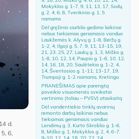
Mokyklos g. 1-7, 9, 11, 13, 17, Sodų
g. 2, 4, 6, 8, Tvenkinio g. 1, 5
namams
Dėl gręžinio siurblio gedimo laikinai
nebus tiekiamas geriamasis vanduo
Laukžemės k. Alyvų g. 1-8, Beržų g.
1-2, 4, Ilgoji g. 5, 7, 9, 11, 13-15, 19,
21, 23, 25, 27, Laukų g. 1, 3, Miško g.
1-8, 10, 12, 14, Paupio g. 1-6, 10, 12,
14, 16, 18, 20, Saulėtekio g. 1-2, 4,
14, Šventosios g. 1-11, 13-17, 19,
Trumpoji g. 1-2 namams, Kretinga
PRANEŠIMAS apie parengtą
poveikio visuomenės sveikatai
vertinimo (toliau – PVSV) ataskaitą
Dėl vandentiekio tinklų avarinių
remonto darbų laikinai nebus
tiekiamas geriamasis vanduo
14 d.
Lendimų g. 3, Kurto Skroblio g. 1-6,
8, Miško g. 1, Mokyklos g. 2, 4, 6-7,
5, 6,
9-10, 12, 14, 18, 20, 22, 24,