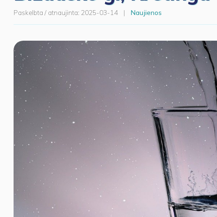
Paskelbta / atnaujinta:
2025-03-14
|
Naujienos