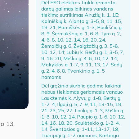
Dėl ESO elektros tinklų remonto
darbų galimas laikinas vandens
tiekimo sutrikimas Anužių k. 1, 1E;
Kalniškių k. Alanto g. 3-5, 8, 11, 15,
19, 21, Pamiškės g. 1-3, Paukščių g.
8-9, Šermukšnių g. 1, 6-8, Tyro g. 2,
4, 6, 8, 10, 12, 14, 16, 20, 24,
Žemaičių g. 6, Žvaigždžių g. 3, 5-8,
10, 12, 14; Lubių k. Beržų g. 1, 3-5, 7,
9, 16, 20, Miško g. 4, 6, 10, 12, 14,
Mokyklos g. 1-7, 9, 11, 13, 17, Sodų
g. 2, 4, 6, 8, Tvenkinio g. 1, 5
namams
Dėl gręžinio siurblio gedimo laikinai
nebus tiekiamas geriamasis vanduo
Laukžemės k. Alyvų g. 1-8, Beržų g.
1-2, 4, Ilgoji g. 5, 7, 9, 11, 13-15, 19,
21, 23, 25, 27, Laukų g. 1, 3, Miško g.
1-8, 10, 12, 14, Paupio g. 1-6, 10, 12,
14, 16, 18, 20, Saulėtekio g. 1-2, 4,
io 13
14, Šventosios g. 1-11, 13-17, 19,
Trumpoji g. 1-2 namams, Kretinga