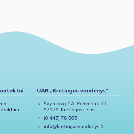
kontaktai
UAB „Kretingos vandenys“
ymo
Švyturio g. 2A, Padvarių k. LT-
struktūra
97179, Kretingos r. sav.
(0 445) 78 565
info@kretingosvandenys.lt