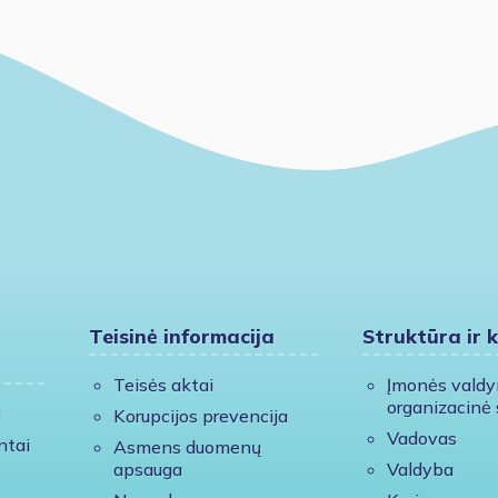
Teisinė informacija
Struktūra ir 
Teisės aktai
Įmonės vald
organizacinė 
i
Korupcijos prevencija
Vadovas
ntai
Asmens duomenų
apsauga
Valdyba