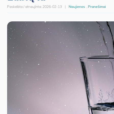
Paskelbta / atnaujinta:
2026-02-13
|
Naujienos
,
Pranešimai