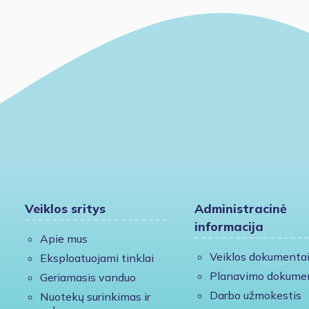
Veiklos sritys
Administracinė
informacija
Apie mus
Veiklos dokumenta
Eksploatuojami tinklai
Planavimo dokume
Geriamasis vanduo
Darbo užmokestis
Nuotekų surinkimas ir