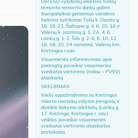
Dėl ESO vykdomų elektros tinklų
remonto remonto darbų galimi
trumpalaikiai geriamojo vandens
tiekimo sutrikimai Tolių k. Danės g.
16, 18-21, Šaltupio g. 4, 6, 10, 16 ir
Valėnų k. Jazminų g. 1, 2A, 4, 6,
Lankų g. 1-2, Šilo g. 2-6, 8, 10, 12,
16, 18, 20, 24 namams, Valėnų km.,
Kretingos r.sav.
Visuomenės informavimas apie
parengtą poveikio visuomenės
sveikatai vertinimo (toliau – PVSV)
ataskaitą
SKELBIMAS
Viešo supažindinimo su Kretingos
miesto nuotekų valymo įrenginių ir
dumblo laikymo aikštelių (Lankų g.
17, Kretinga, Kretingos r. sav.)
veiklos poveikio visuomenės
sveikatai vertinimo ataskaitos
protokolas