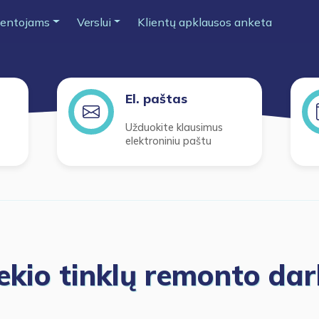
entojams
Verslui
Klientų apklausos anketa
El. paštas
Užduokite klausimus
elektroniniu paštu
ekio tinklų remonto da