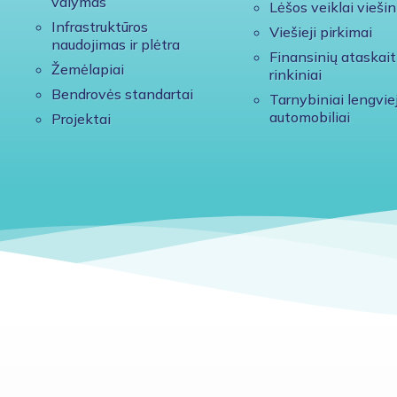
valymas
Lėšos veiklai viešin
Infrastruktūros
Viešieji pirkimai
naudojimas ir plėtra
Finansinių ataskait
Žemėlapiai
rinkiniai
Bendrovės standartai
Tarnybiniai lengviej
automobiliai
Projektai