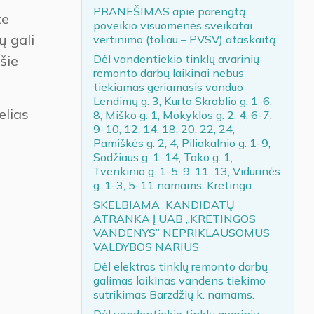
PRANEŠIMAS apie parengtą
te
poveikio visuomenės sveikatai
 gali
vertinimo (toliau – PVSV) ataskaitą
Dėl vandentiekio tinklų avarinių
šie
remonto darbų laikinai nebus
tiekiamas geriamasis vanduo
Lendimų g. 3, Kurto Skroblio g. 1-6,
elias
8, Miško g. 1, Mokyklos g. 2, 4, 6-7,
9-10, 12, 14, 18, 20, 22, 24,
Pamiškės g. 2, 4, Piliakalnio g. 1-9,
Sodžiaus g. 1-14, Tako g. 1,
Tvenkinio g. 1-5, 9, 11, 13, Vidurinės
g. 1-3, 5-11 namams, Kretinga
SKELBIAMA KANDIDATŲ
ATRANKA Į UAB „KRETINGOS
VANDENYS” NEPRIKLAUSOMUS
VALDYBOS NARIUS
Dėl elektros tinklų remonto darbų
galimas laikinas vandens tiekimo
sutrikimas Barzdžių k. namams.
Dėl vandentiekio tinklų avarinių