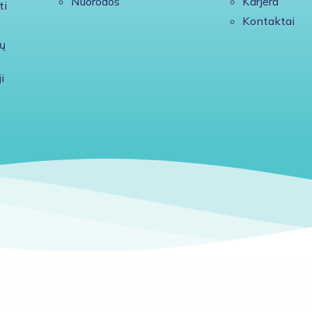
Nuorodos
Karjera
ti
Kontaktai
ų
i