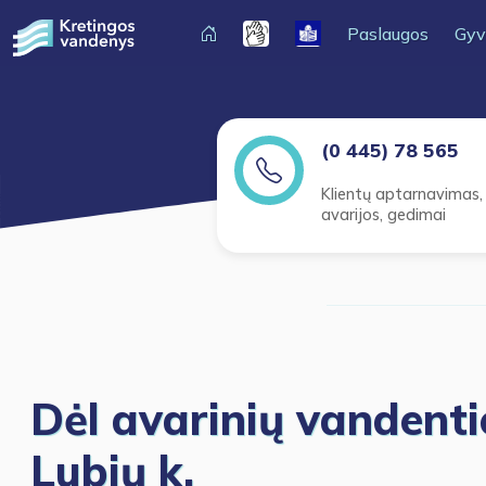
Paslaugos
Gyv
(0 445) 78 565
Klientų aptarnavimas,
avarijos, gedimai
Dėl avarinių vandenti
Lubių k.