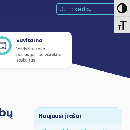
Toggle 
Toggle 
Savitarna
Valdykite savo
paslaugas, peržiūrėkite
sąskaitas
rbų
Naujausi įrašai